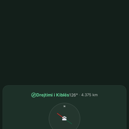
Drejtimi i Kiblës
126°
4.375 km
N
🕋