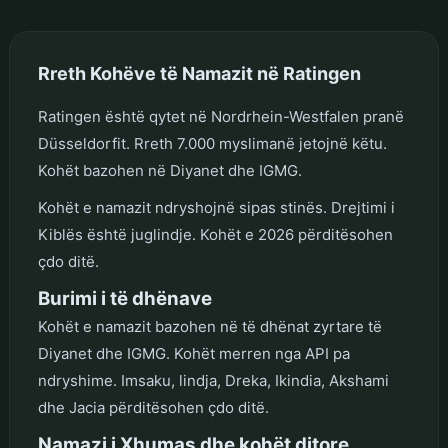
Rreth Kohëve të Namazit në Ratingen
Ratingen është qytet në Nordrhein-Westfalen pranë
Düsseldorfit. Rreth 7.000 myslimanë jetojnë këtu.
Kohët bazohen në Diyanet dhe IGMG.
Kohët e namazit ndryshojnë sipas stinës. Drejtimi i
Kiblës është juglindje. Kohët e 2026 përditësohen
çdo ditë.
Burimi i të dhënave
Kohët e namazit bazohen në të dhënat zyrtare të
Diyanet dhe IGMG. Kohët merren nga API pa
ndryshime. Imsaku, lindja, Dreka, Ikindia, Akshami
dhe Jacia përditësohen çdo ditë.
Namazi i Xhumas dhe kohët ditore