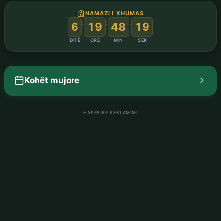
NAMAZI I XHUMAS
:
:
:
6
19
48
18
DITË
ORË
MIN
SEK
Kohët mujore
HAPËSIRË REKLAMIMI