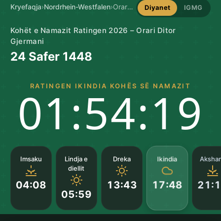
Kryefaqja
›
Nordrhein-Westfalen
›
Oraret e Namazit në Ratingen
Diyanet
IGMG
Kohët e Namazit Ratingen 2026 – Orari Ditor
Gjermani
24 Safer 1448
RATINGEN IKINDIA KOHËS SË NAMAZIT
01:54:18
Ikindia
Imsaku
Lindja e
Dreka
Aksha
diellit
04:08
13:43
21:
17:48
05:59