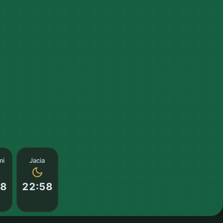
mi
Jacia
18
22:58