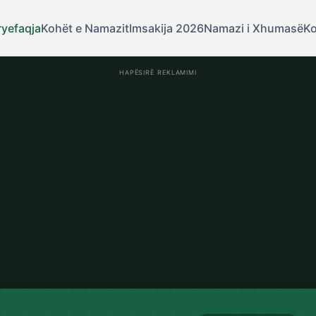
ryefaqja
Kohët e Namazit
Imsakija 2026
Namazi i Xhumasë
Ko
HAPËSIRË REKLAMIMI