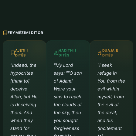
FRYMËZIMI DITOR
AJETI I
HADITHI I
DUAJA E
DITËS
DITËS
DITËS
"Indeed, the
"My Lord
"I seek
hypocrites
says: ""O son
refuge in
[think to]
of Adam!
You from the
deceive
Were your
evil within
Allah, but He
sins to reach
myself, from
is deceiving
the clouds of
the evil of
them. And
the sky, then
the devil,
when they
you sought
and his
stand for
forgiveness
(incitement