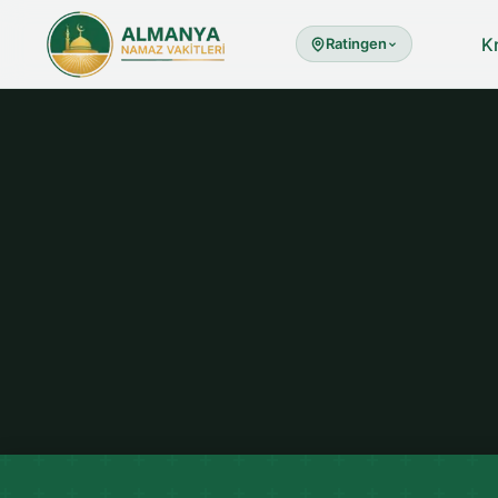
K
Ratingen