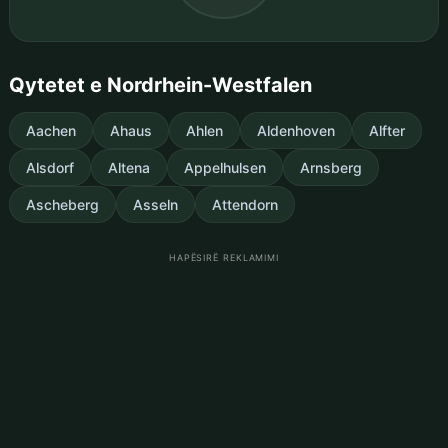
Qytetet e Nordrhein-Westfalen
Aachen
Ahaus
Ahlen
Aldenhoven
Alfter
Alsdorf
Altena
Appelhulsen
Arnsberg
Ascheberg
Asseln
Attendorn
HAPËSIRË REKLAMIMI