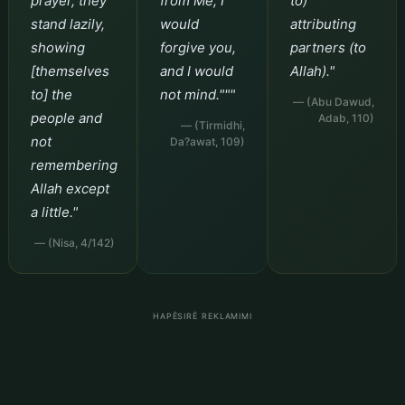
prayer, they
from Me, I
to)
stand lazily,
would
attributing
showing
forgive you,
partners (to
[themselves
and I would
Allah)."
to] the
not mind."""
— (Abu Dawud,
people and
Adab, 110)
— (Tirmidhi,
not
Da?awat, 109)
remembering
Allah except
a little."
— (Nisa, 4/142)
HAPËSIRË REKLAMIMI