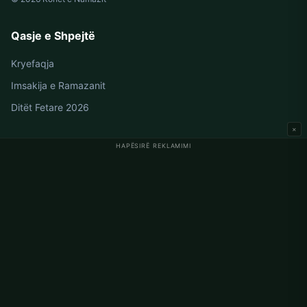
Qasje e Shpejtë
Kryefaqja
Imsakija e Ramazanit
Ditët Fetare 2026
×
HAPËSIRË REKLAMIMI
Oraret e Namazit në Gjermani
Oraret e Namazit në Berlin
Oraret e Namazit në Hamburg
Oraret e Namazit në München
Oraret e Namazit në Köln
Oraret e Namazit në Frankfurt