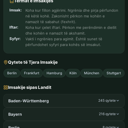
Termat e Imsakijes
Imsak:
Koha kur fillon agjërimi. Ngrënia dhe pirja përfundon
në këtë kohë. Zakonisht përkon me kohën e
namazit të sabahut (fexhrit).
Iftar:
Koha kur çelet iftari. Përkon me perëndimin e diellit
dhe kohën e namazit të akshamit.
Syfyr:
Vakti i ngrënies para agimit. Është sunet të
përfundohet syfyri para kohës së imsakut.
Qytete të Tjera Imsakije
Berlin
Frankfurt
Hamburg
Köln
München
Stuttgart
Imsakije sipas Landit
Baden-Württemberg
245 qytete
Bayern
216 qytete
Berlin
8 qytete