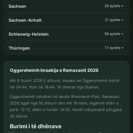
Sachsen
29 qytete
Sachsen-Anhalt
21 qytete
Schleswig-Holstein
56 qytete
Thüringen
17 qytete
Oggersheimh Imsakija e Ramazanit 2026
Më 8 Gusht 2026 E shtunë, imsaku në Oggersheimh është
në 04:44, iftari në 18:44. Të dhënat nga Diyanet.
Oggersheimh ndodhet në landin Rheinland-Pfalz. Ramazani
2026 zgjat nga 18 shkurti deri më 19 mars. Agjërimi ditën e
parë: 12:13, ditën e fundit: 14:00. Kohët ndryshojnë përgjatë
30 ditëve.
Burimi i të dhënave