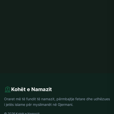
Kohët e Namazit
Oraret më të fundit të namazit, përmbajtje fetare dhe udhëzues
i jetës islame për myslimanët në Gjermani.
© 2026 Kohët e Namazit