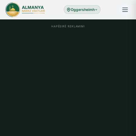
Oggersheimh
HAPËSIRË REKLAMIMI