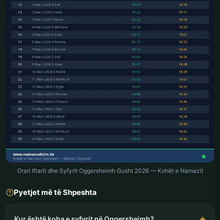
Orari Iftarit dhe Syfyrit Oggersheimh Gusht 2026 — Kohët e Namazit
Pyetjet më të Shpeshta
Kur është koha e syfyrit në Oggersheimh?