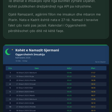
Të dhënat e imsakijes vijnë nga burimet zyrtare Diyanet.
Kohët publikohen drejtpërdrejt nga API pa ndryshime.
Gjatë Ramazanit, agjërimi fillon me imsakun dhe mbaron me
iftarin. Nata e Kadrit është nata e 27-të. Namazi i teravive
falet çdo natë pas jacisë. Kalendari i Oggersheimh
përditësohet çdo ditë në këtë faqe.