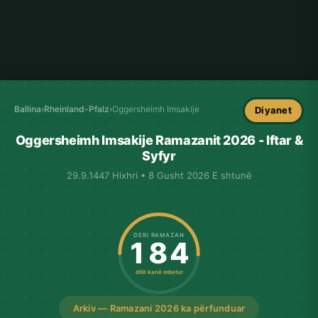
Ballina
›
Rheinland-Pfalz
›
Oggersheimh Imsakije
Diyanet
Oggersheimh Imsakije Ramazanit 2026 - Iftar &
Syfyr
29.9.1447 Hixhri • 8 Gusht 2026 E shtunë
DERI RAMAZAN
184
ditë kanë mbetur
Arkiv — Ramazani 2026 ka përfunduar