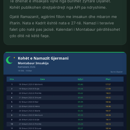
Të dhënat e imsakijes vijnë nga burimet zyrtare Diyanet.
Kohët publikohen drejtpërdrejt nga API pa ndryshime.
Gjatë Ramazanit, agjërimi fillon me imsakun dhe mbaron me
iftarin. Nata e Kadrit është nata e 27-të. Namazi i teravive
falet çdo natë pas jacisë. Kalendari i Montabaur përditësohet
çdo ditë në këtë faqe.