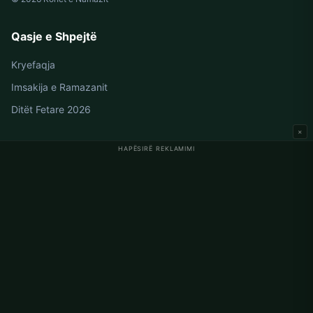
Qasje e Shpejtë
Kryefaqja
Imsakija e Ramazanit
Ditët Fetare 2026
×
HAPËSIRË REKLAMIMI
Oraret e Namazit në Gjermani
Oraret e Namazit në Berlin
Oraret e Namazit në Hamburg
Oraret e Namazit në München
Oraret e Namazit në Köln
Oraret e Namazit në Frankfurt