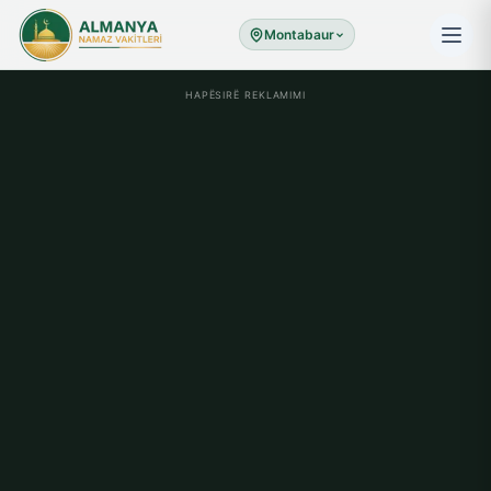
Montabaur
HAPËSIRË REKLAMIMI