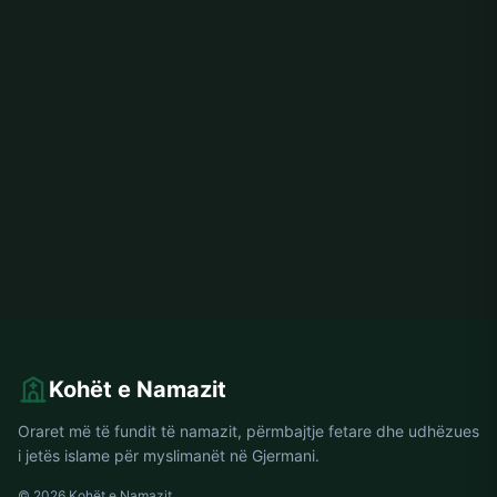
Kohët e Namazit
Oraret më të fundit të namazit, përmbajtje fetare dhe udhëzues
i jetës islame për myslimanët në Gjermani.
© 2026 Kohët e Namazit