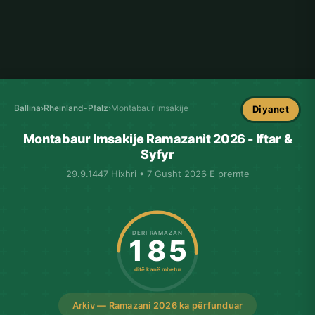
Ballina
›
Rheinland-Pfalz
›
Montabaur Imsakije
Diyanet
Montabaur Imsakije Ramazanit 2026 - Iftar &
Syfyr
29.9.1447 Hixhri • 7 Gusht 2026 E premte
DERI RAMAZAN
185
ditë kanë mbetur
Arkiv — Ramazani 2026 ka përfunduar