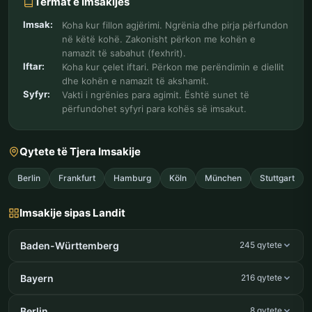
Termat e Imsakijes
Imsak:
Koha kur fillon agjërimi. Ngrënia dhe pirja përfundon
në këtë kohë. Zakonisht përkon me kohën e
namazit të sabahut (fexhrit).
Iftar:
Koha kur çelet iftari. Përkon me perëndimin e diellit
dhe kohën e namazit të akshamit.
Syfyr:
Vakti i ngrënies para agimit. Është sunet të
përfundohet syfyri para kohës së imsakut.
Qytete të Tjera Imsakije
Berlin
Frankfurt
Hamburg
Köln
München
Stuttgart
Imsakije sipas Landit
Baden-Württemberg
245 qytete
Bayern
216 qytete
Berlin
8 qytete