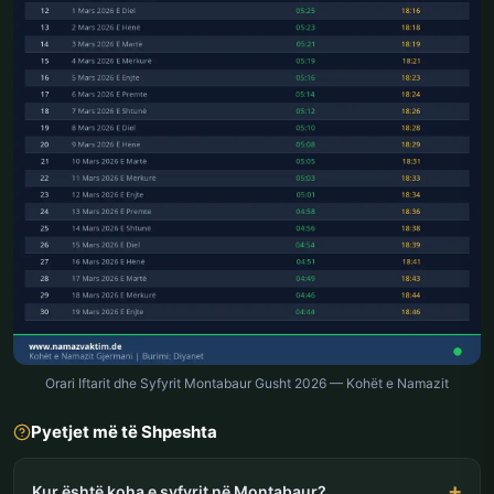
Orari Iftarit dhe Syfyrit Montabaur Gusht 2026 — Kohët e Namazit
Pyetjet më të Shpeshta
Kur është koha e syfyrit në Montabaur?