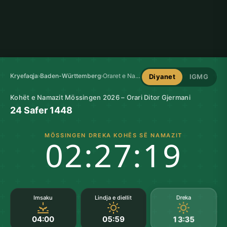
Kryefaqja
›
Baden-Württemberg
›
Oraret e Namazit në Mössingen
Diyanet
IGMG
Kohët e Namazit Mössingen 2026 – Orari Ditor Gjermani
24 Safer 1448
MÖSSINGEN DREKA KOHËS SË NAMAZIT
02:27:18
Dreka
Imsaku
Lindja e diellit
04:00
05:59
13:35