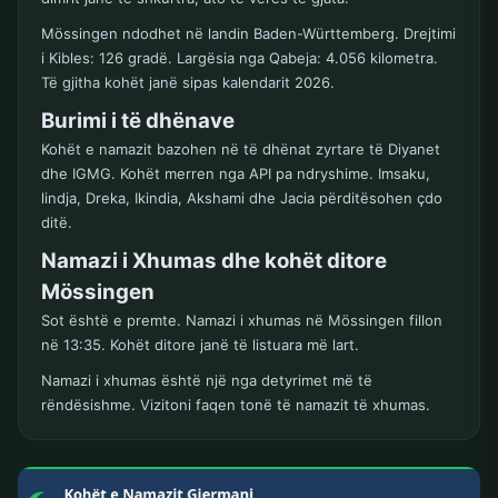
Mössingen ndodhet në landin Baden-Württemberg. Drejtimi
i Kibles: 126 gradë. Largësia nga Qabeja: 4.056 kilometra.
Të gjitha kohët janë sipas kalendarit 2026.
Burimi i të dhënave
Kohët e namazit bazohen në të dhënat zyrtare të Diyanet
dhe IGMG. Kohët merren nga API pa ndryshime. Imsaku,
lindja, Dreka, Ikindia, Akshami dhe Jacia përditësohen çdo
ditë.
Namazi i Xhumas dhe kohët ditore
Mössingen
Sot është e premte. Namazi i xhumas në Mössingen fillon
në 13:35. Kohët ditore janë të listuara më lart.
Namazi i xhumas është një nga detyrimet më të
rëndësishme. Vizitoni faqen tonë të namazit të xhumas.