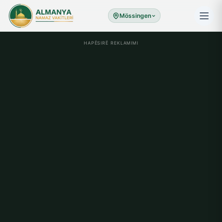
Mössingen
HAPËSIRË REKLAMIMI