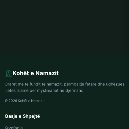
Kohët e Namazit
Oraret më të fundit të namazit, përmbajtje fetare dhe udhëzues
i jetës islame për myslimanët në Gjermani.
© 2026 Kohët e Namazit
Qasje e Shpejtë
Kryefaqja