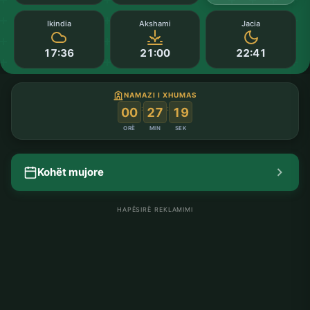
Ikindia
Akshami
Jacia
17:36
21:00
22:41
NAMAZI I XHUMAS
:
:
00
27
18
ORË
MIN
SEK
Kohët mujore
HAPËSIRË REKLAMIMI