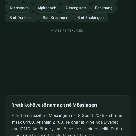
Allensbach
Alpirsbach
Althengstett
Backnang
Bad Durrheim
Bad Krozingen
Bad Sackingen
HAPËSIRË REKLAMIMI
Rreth kohëve të namazit në Mössingen
Kohët e namazit në Mössingen më 8 Gusht 2026 E shtunë:
Imsak 04:00, Aksham 21:00. Të dhënat vijnë nga Diyanet
dhe IGMG. Kohët ndryshojnë me pozicionin e diellit. Ditët e
dimrit janë të shkurtra, ato të verës të gjata.