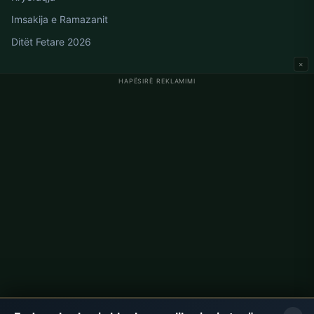
Imsakija e Ramazanit
Ditët Fetare 2026
×
HAPËSIRË REKLAMIMI
Oraret e Namazit në Gjermani
Oraret e Namazit në Berlin
Oraret e Namazit në Hamburg
Oraret e Namazit në München
Oraret e Namazit në Köln
Oraret e Namazit në Frankfurt
Korporata
Rreth Nesh
Kontakti