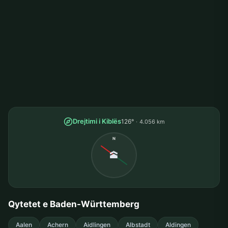
Drejtimi i Kiblës
126°
4.056 km
N
🕋
Qytetet e Baden-Württemberg
Aalen
Achern
Aidlingen
Albstadt
Aldingen