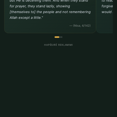
but He is deceiving them. And when they stand
to reach 
for prayer, they stand lazily, showing
forgivene
[themselves to] the people and not remembering
would not
Allah except a little."
— (Nisa, 4/142)
HAPËSIRË REKLAMIMI