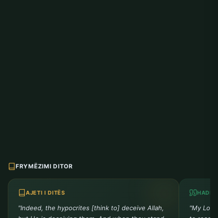
FRYMËZIMI DITOR
AJETI I DITËS
HADITH
"Indeed, the hypocrites [think to] deceive Allah,
"My Lord 