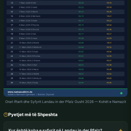
Orari Iftarit dhe Syfyrit Landau in der Pfalz Gusht 2026 — Kohët e Namazit
Pyetjet më të Shpeshta
Kur është koha e syfyrit në Landau in der Pfalz?