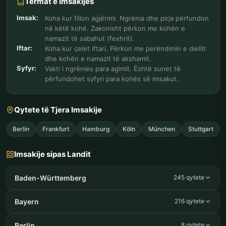
Termat e Imsakijes
Imsak:
Koha kur fillon agjërimi. Ngrënia dhe pirja përfundon
në këtë kohë. Zakonisht përkon me kohën e
namazit të sabahut (fexhrit).
Iftar:
Koha kur çelet iftari. Përkon me perëndimin e diellit
dhe kohën e namazit të akshamit.
Syfyr:
Vakti i ngrënies para agimit. Është sunet të
përfundohet syfyri para kohës së imsakut.
Qytete të Tjera Imsakije
Berlin
Frankfurt
Hamburg
Köln
München
Stuttgart
Imsakije sipas Landit
Baden-Württemberg
245 qytete
Bayern
216 qytete
Berlin
8 qytete