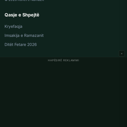
Qasje e Shpejtë
Kryefaqja
Imsakija e Ramazanit
Ditët Fetare 2026
×
HAPËSIRË REKLAMIMI
Oraret e Namazit në Gjermani
Oraret e Namazit në Berlin
Oraret e Namazit në Hamburg
Oraret e Namazit në München
Oraret e Namazit në Köln
Oraret e Namazit në Frankfurt