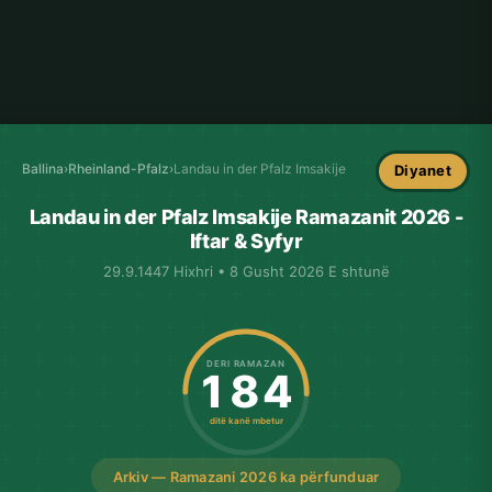
Ballina
›
Rheinland-Pfalz
›
Landau in der Pfalz Imsakije
Diyanet
Landau in der Pfalz Imsakije Ramazanit 2026 -
Iftar & Syfyr
29.9.1447 Hixhri • 8 Gusht 2026 E shtunë
DERI RAMAZAN
184
ditë kanë mbetur
Arkiv — Ramazani 2026 ka përfunduar