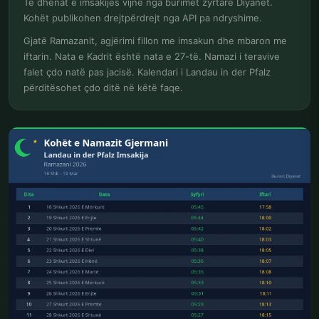
Të dhënat e imsakijes vijnë nga burimet zyrtare Diyanet.
Kohët publikohen drejtpërdrejt nga API pa ndryshime.
Gjatë Ramazanit, agjërimi fillon me imsakun dhe mbaron me
iftarin. Nata e Kadrit është nata e 27-të. Namazi i teravive
falet çdo natë pas jacisë. Kalendari i Landau in der Pfalz
përditësohet çdo ditë në këtë faqe.