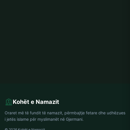
Kohët e Namazit
Oraret më të fundit të namazit, përmbajtje fetare dhe udhëzues
i jetës islame për myslimanët në Gjermani.
© 2026 Kohët e Namazit