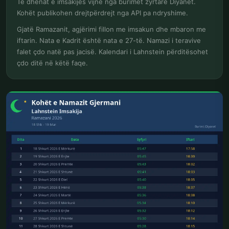
Të dhënat e imsakijes vijnë nga burimet zyrtare Diyanet.
Kohët publikohen drejtpërdrejt nga API pa ndryshime.
Gjatë Ramazanit, agjërimi fillon me imsakun dhe mbaron me
iftarin. Nata e Kadrit është nata e 27-të. Namazi i teravive
falet çdo natë pas jacisë. Kalendari i Lahnstein përditësohet
çdo ditë në këtë faqe.