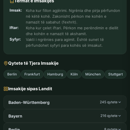
Termat e Imsakijes
Imsak:
Koha kur fillon agjërimi. Ngrënia dhe pirja përfundon
në këtë kohë. Zakonisht përkon me kohën e
namazit të sabahut (fexhrit).
Iftar:
Koha kur çelet iftari. Përkon me perëndimin e diellit
dhe kohën e namazit të akshamit.
Syfyr:
Vakti i ngrënies para agimit. Është sunet të
përfundohet syfyri para kohës së imsakut.
Qytete të Tjera Imsakije
Berlin
Frankfurt
Hamburg
Köln
München
Stuttgart
Imsakije sipas Landit
Baden-Württemberg
245 qytete
Bayern
216 qytete
Berlin
8 qytete