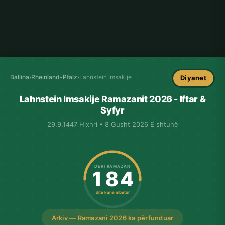
Ballina
›
Rheinland-Pfalz
›
Lahnstein Imsakije
Diyanet
Lahnstein Imsakije Ramazanit 2026 - Iftar &
Syfyr
29.9.1447 Hixhri • 8 Gusht 2026 E shtunë
DERI RAMAZAN
184
ditë kanë mbetur
Arkiv — Ramazani 2026 ka përfunduar