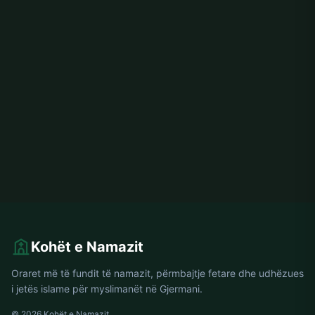
Kohët e Namazit
Oraret më të fundit të namazit, përmbajtje fetare dhe udhëzues
i jetës islame për myslimanët në Gjermani.
© 2026 Kohët e Namazit