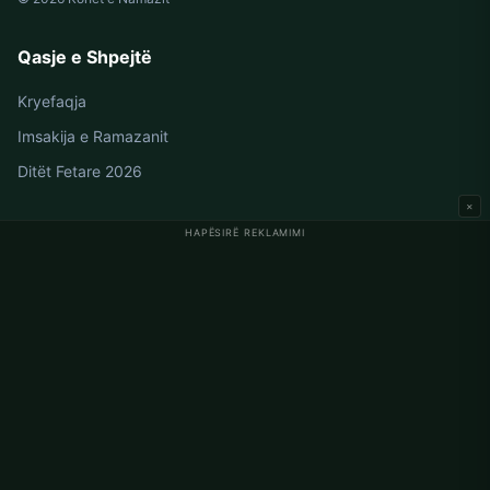
Qasje e Shpejtë
Kryefaqja
Imsakija e Ramazanit
Ditët Fetare 2026
×
HAPËSIRË REKLAMIMI
Oraret e Namazit në Gjermani
Oraret e Namazit në Berlin
Oraret e Namazit në Hamburg
Oraret e Namazit në München
Oraret e Namazit në Köln
Oraret e Namazit në Frankfurt