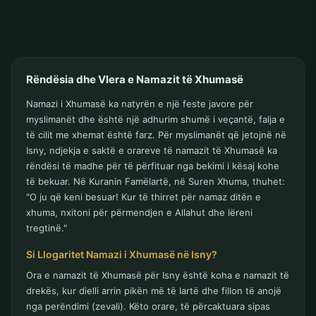
Rëndësia dhe Vlera e Namazit të Xhumasë
Namazi i Xhumasë ka natyrën e një feste javore për
myslimanët dhe është një adhurim shumë i veçantë, falja e
të cilit me xhemat është farz. Për myslimanët që jetojnë në
Isny, ndjekja e saktë e orareve të namazit të Xhumasë ka
rëndësi të madhe për të përfituar nga bekimi i kësaj kohe
të bekuar. Në Kuranin Famëlartë, në Suren Xhuma, thuhet:
"O ju që keni besuar! Kur të thirret për namaz ditën e
xhuma, nxitoni për përmendjen e Allahut dhe lëreni
tregtinë."
Si Llogaritet Namazi i Xhumasë në Isny?
Ora e namazit të Xhumasë për Isny është koha e namazit të
drekës, kur dielli arrin pikën më të lartë dhe fillon të anojë
nga perëndimi (zevali). Këto orare, të përcaktuara sipas