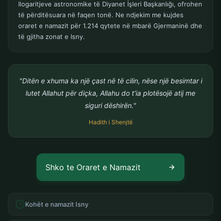
llogaritjeve astronomike të Diyanet İşleri Başkanlığı, ofrohen
të përditësuara në faqen tonë. Ne ndjekim me kujdes
oraret e namazit për 1.214 qytete në mbarë Gjermaninë dhe
të gjitha zonat e Isny.
"Ditën e xhuma ka një çast në të cilin, nëse një besimtar i
lutet Allahut për diçka, Allahu do t'ia plotësojë atij me
siguri dëshirën."
Hadith i Shenjtë
Shko te Oraret e Namazit
Kohët e namazit Isny