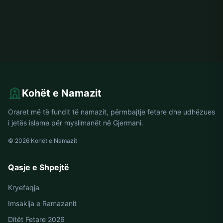
Kohët e Namazit
Oraret më të fundit të namazit, përmbajtje fetare dhe udhëzues
i jetës islame për myslimanët në Gjermani.
© 2026 Kohët e Namazit
Qasje e Shpejtë
Kryefaqja
Imsakija e Ramazanit
Ditët Fetare 2026