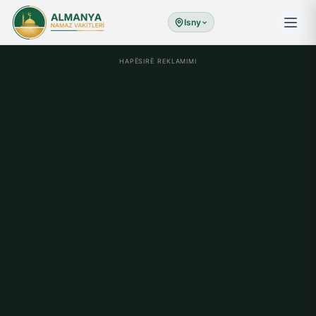
Isny
HAPËSIRË REKLAMIMI