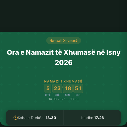
Namazi i Xhumasë
Ora e Namazit të Xhumasë në Isny
2026
NAMAZI I XHUMASË
:
:
:
5
23
18
51
DITË
ORË
MIN
SEK
14.08.2026 — 13:30
Koha e Drekës:
13:30
Ikindia:
17:26