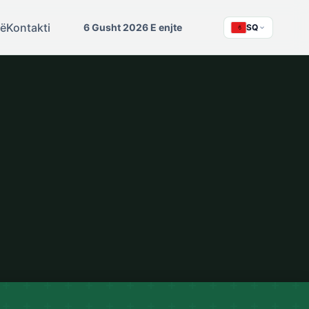
së
Kontakti
6 Gusht 2026 E enjte
SQ