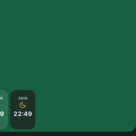
mi
Jacia
22:49
19