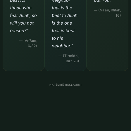
best for
neighbor
but You."
those who
that is the
— (Nasai, Iftitah,
fear Allah, so
best to Allah
16)
will you not
is the one
reason?"
that is best
to his
— (An?am,
neighbor."
6/32)
— (Tirmidhi,
Birr, 28)
HAPËSIRË REKLAMIMI