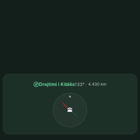
Drejtimi i Kiblës
133°
4.430 km
N
🕋