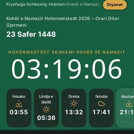
Kryefaqja
›
Schleswig-Holstein
›
Oraret e Namazit në Hohenwestedt
Diyanet
Kohët e Namazit Hohenwestedt 2026 – Orari Ditor
Gjermani
23 Safer 1448
HOHENWESTEDT AKSHAMI KOHËS SË NAMAZIT
03:19:05
Aksha
Imsaku
Lindja e
Dreka
Ikindia
diellit
03:55
13:32
17:41
21:
05:36