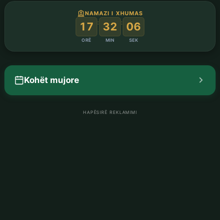
NAMAZI I XHUMAS
:
:
17
32
05
ORË
MIN
SEK
Kohët mujore
HAPËSIRË REKLAMIMI