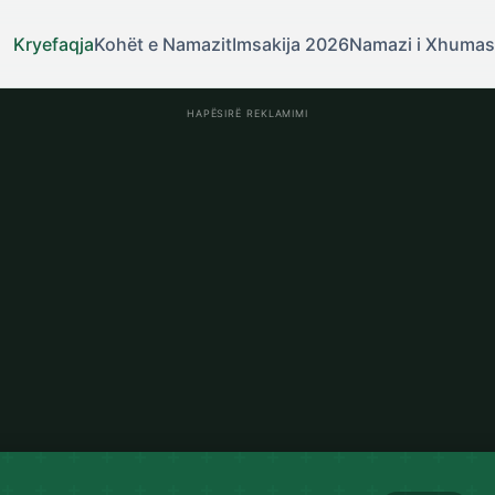
Kryefaqja
Kohët e Namazit
Imsakija 2026
Namazi i Xhuma
HAPËSIRË REKLAMIMI