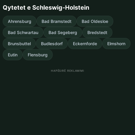
Qytetet e Schleswig-Holstein
Ahrensburg
Bad Bramstedt
Bad Oldesloe
Bad Schwartau
Bad Segeberg
Bredstedt
Brunsbuttel
Budlesdorf
Eckernforde
Elmshorn
Eutin
Flensburg
HAPËSIRË REKLAMIMI