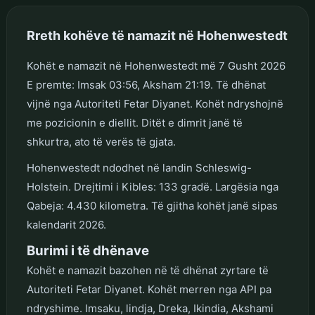
Rreth kohëve të namazit në Hohenwestedt
Kohët e namazit në Hohenwestedt më 7 Gusht 2026
E premte: Imsak 03:56, Aksham 21:19. Të dhënat
vijnë nga Autoriteti Fetar Diyanet. Kohët ndryshojnë
me pozicionin e diellit. Ditët e dimrit janë të
shkurtra, ato të verës të gjata.
Hohenwestedt ndodhet në landin Schleswig-
Holstein. Drejtimi i Kibles: 133 gradë. Largësia nga
Qabeja: 4.430 kilometra. Të gjitha kohët janë sipas
kalendarit 2026.
Burimi i të dhënave
Kohët e namazit bazohen në të dhënat zyrtare të
Autoriteti Fetar Diyanet. Kohët merren nga API pa
ndryshime. Imsaku, lindja, Dreka, Ikindia, Akshami