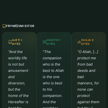
FRYMËZIMI DITOR
AJETI I
HADITHI I
DUAJA E
DITËS
DITËS
DITËS
"And the
"The
"O Allah, […]
worldly life
companion
protect me
is not but
who is the
from bad
amusement
best to Allah
deeds and
and
is the one
bad
diversion;
who is best
manners, for
but the
to his
none can
home of the
companion.
protect
Hereafter is
And the
against them