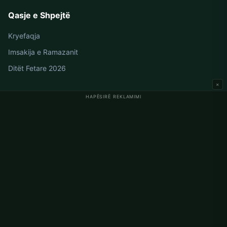
Qasje e Shpejtë
Kryefaqja
Imsakija e Ramazanit
Ditët Fetare 2026
×
HAPËSIRË REKLAMIMI
Oraret e Namazit në Gjermani
Oraret e Namazit në Berlin
Oraret e Namazit në Hamburg
Oraret e Namazit në München
Oraret e Namazit në Köln
Oraret e Namazit në Frankfurt
Korporata