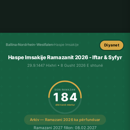
Ballina
›
Nordrhein-Westfalen
›
Haspe Imsakije
Diyanet
Haspe Imsakije Ramazanit 2026 - Iftar & Syfyr
29.9.1447 Hixhri • 8 Gusht 2026 E shtunë
DERI RAMAZAN
184
ditë kanë mbetur
Arkiv — Ramazani 2026 ka përfunduar
Ramazani 2027 fillon: 08.02.2027