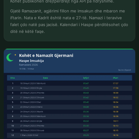
Kohët publikohen drejtpërdrejt nga API pa ndryshime.
Gjatë Ramazanit, agjërimi fillon me imsakun dhe mbaron me
iftarin. Nata e Kadrit është nata e 27-të. Namazi i teravive
falet çdo natë pas jacisë. Kalendari i Haspe përditësohet çdo
ditë në këtë faqe.