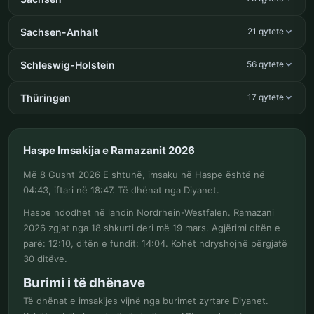
Sachsen-Anhalt
21 qytete
Schleswig-Holstein
56 qytete
Thüringen
17 qytete
Haspe Imsakija e Ramazanit 2026
Më 8 Gusht 2026 E shtunë, imsaku në Haspe është në
04:43, iftari në 18:47. Të dhënat nga Diyanet.
Haspe ndodhet në landin Nordrhein-Westfalen. Ramazani
2026 zgjat nga 18 shkurti deri më 19 mars. Agjërimi ditën e
parë: 12:10, ditën e fundit: 14:04. Kohët ndryshojnë përgjatë
30 ditëve.
Burimi i të dhënave
Të dhënat e imsakijes vijnë nga burimet zyrtare Diyanet.