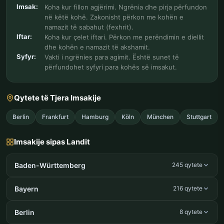
Imsak:
Koha kur fillon agjërimi. Ngrënia dhe pirja përfundon
në këtë kohë. Zakonisht përkon me kohën e
namazit të sabahut (fexhrit).
Iftar:
Koha kur çelet iftari. Përkon me perëndimin e diellit
dhe kohën e namazit të akshamit.
Syfyr:
Vakti i ngrënies para agimit. Është sunet të
përfundohet syfyri para kohës së imsakut.
Qytete të Tjera Imsakije
Berlin
Frankfurt
Hamburg
Köln
München
Stuttgart
Imsakije sipas Landit
Baden-Württemberg
245 qytete
Bayern
216 qytete
Berlin
8 qytete