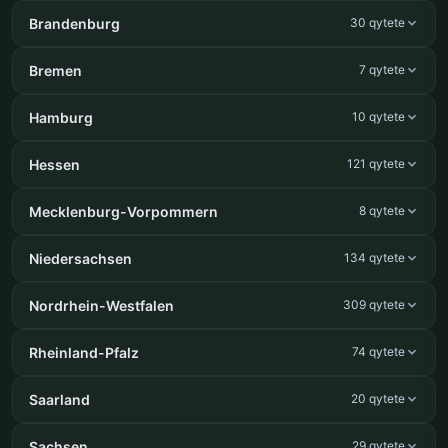
Brandenburg
30 qytete
Bremen
7 qytete
Hamburg
10 qytete
Hessen
121 qytete
Mecklenburg-Vorpommern
8 qytete
Niedersachsen
134 qytete
Nordrhein-Westfalen
309 qytete
Rheinland-Pfalz
74 qytete
Saarland
20 qytete
Sachsen
29 qytete