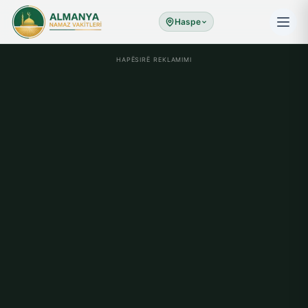
Haspe
HAPËSIRË REKLAMIMI