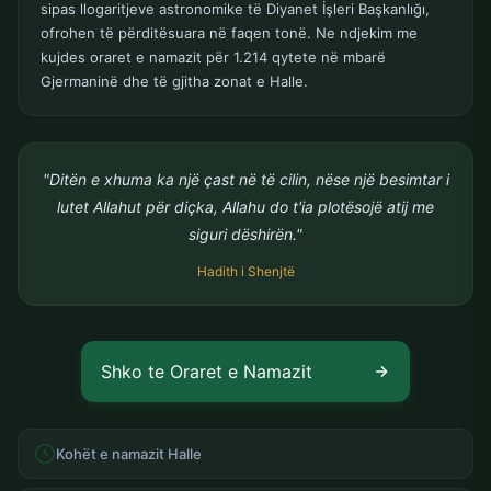
sipas llogaritjeve astronomike të Diyanet İşleri Başkanlığı,
ofrohen të përditësuara në faqen tonë. Ne ndjekim me
kujdes oraret e namazit për 1.214 qytete në mbarë
Gjermaninë dhe të gjitha zonat e Halle.
"Ditën e xhuma ka një çast në të cilin, nëse një besimtar i
lutet Allahut për diçka, Allahu do t'ia plotësojë atij me
siguri dëshirën."
Hadith i Shenjtë
Shko te Oraret e Namazit
Kohët e namazit Halle