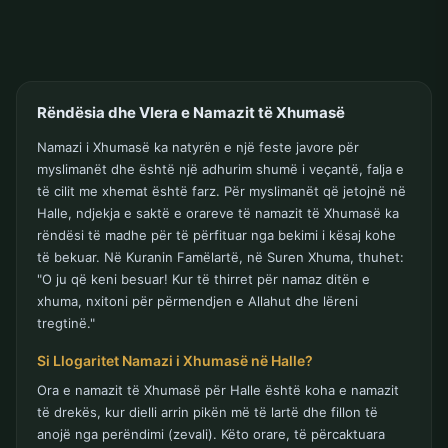
Rëndësia dhe Vlera e Namazit të Xhumasë
Namazi i Xhumasë ka natyrën e një feste javore për
myslimanët dhe është një adhurim shumë i veçantë, falja e
të cilit me xhemat është farz. Për myslimanët që jetojnë në
Halle, ndjekja e saktë e orareve të namazit të Xhumasë ka
rëndësi të madhe për të përfituar nga bekimi i kësaj kohe
të bekuar. Në Kuranin Famëlartë, në Suren Xhuma, thuhet:
"O ju që keni besuar! Kur të thirret për namaz ditën e
xhuma, nxitoni për përmendjen e Allahut dhe lëreni
tregtinë."
Si Llogaritet Namazi i Xhumasë në Halle?
Ora e namazit të Xhumasë për Halle është koha e namazit
të drekës, kur dielli arrin pikën më të lartë dhe fillon të
anojë nga perëndimi (zevali). Këto orare, të përcaktuara