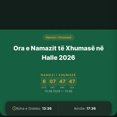
Namazi i Xhumasë
Ora e Namazit të Xhumasë në
Halle 2026
NAMAZI I XHUMASË
:
:
:
6
07
47
47
DITË
ORË
MIN
SEK
14.08.2026 — 13:36
Koha e Drekës:
13:36
Ikindia:
17:36