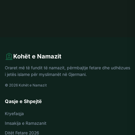
Kohët e Namazit
Oraret më të fundit të namazit, përmbajtje fetare dhe udhëzues
i jetës islame për myslimanët në Gjermani.
© 2026 Kohët e Namazit
Qasje e Shpejtë
Kryefaqja
Imsakija e Ramazanit
Ditët Fetare 2026