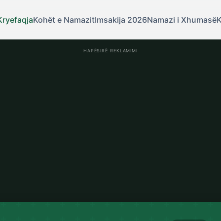
Kryefaqja
Kohët e Namazit
Imsakija 2026
Namazi i Xhumasë
K
HAPËSIRË REKLAMIMI