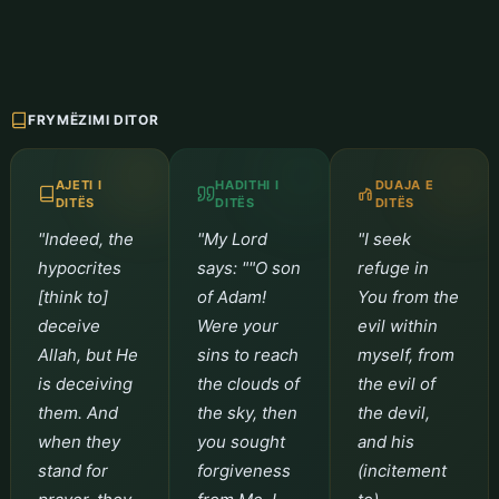
FRYMËZIMI DITOR
AJETI I
HADITHI I
DUAJA E
DITËS
DITËS
DITËS
"Indeed, the
"My Lord
"I seek
hypocrites
says: ""O son
refuge in
[think to]
of Adam!
You from the
deceive
Were your
evil within
Allah, but He
sins to reach
myself, from
is deceiving
the clouds of
the evil of
them. And
the sky, then
the devil,
when they
you sought
and his
stand for
forgiveness
(incitement