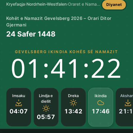
Kryefaqja
›
Nordrhein-Westfalen
›
Oraret e Namazit në Gevelsberg
Diyanet
Kohët e Namazit Gevelsberg 2026 – Orari Ditor
Gjermani
24 Safer 1448
GEVELSBERG IKINDIA KOHËS SË NAMAZIT
01:41:21
Ikindia
Imsaku
Lindja e
Dreka
Aksha
diellit
04:07
13:42
21:
17:46
05:57