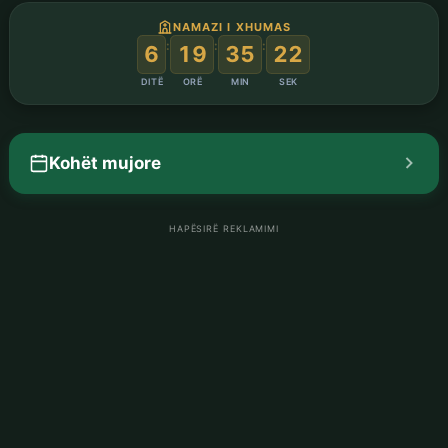
NAMAZI I XHUMAS
:
:
:
6
19
35
21
DITË
ORË
MIN
SEK
Kohët mujore
HAPËSIRË REKLAMIMI