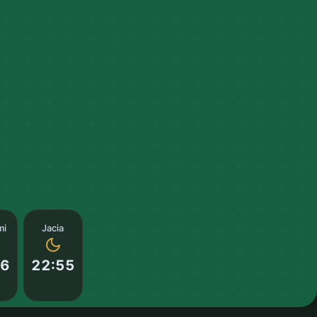
mi
Jacia
16
22:55