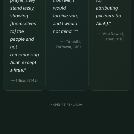
prayer, they
from Me, I
to)
stand lazily,
would
attributing
showing
forgive you,
partners (to
[themselves
and I would
Allah)."
to] the
not mind."""
— (Abu Dawud,
people and
Adab, 110)
— (Tirmidhi,
not
Da?awat, 109)
remembering
Allah except
a little."
— (Nisa, 4/142)
HAPËSIRË REKLAMIMI