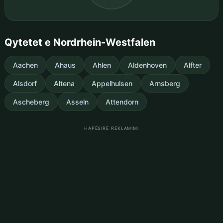
Qytetet e Nordrhein-Westfalen
Aachen
Ahaus
Ahlen
Aldenhoven
Alfter
Alsdorf
Altena
Appelhulsen
Arnsberg
Ascheberg
Asseln
Attendorn
HAPËSIRË REKLAMIMI