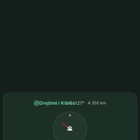
Drejtimi i Kiblës
127°
4.350 km
N
🕋