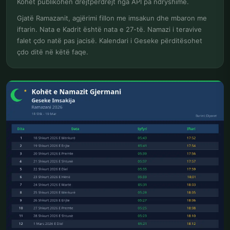
Kohët publikohen drejtpërdrejt nga API pa ndryshime.
Gjatë Ramazanit, agjërimi fillon me imsakun dhe mbaron me
iftarin. Nata e Kadrit është nata e 27-të. Namazi i teravive
falet çdo natë pas jacisë. Kalendari i Geseke përditësohet
çdo ditë në këtë faqe.