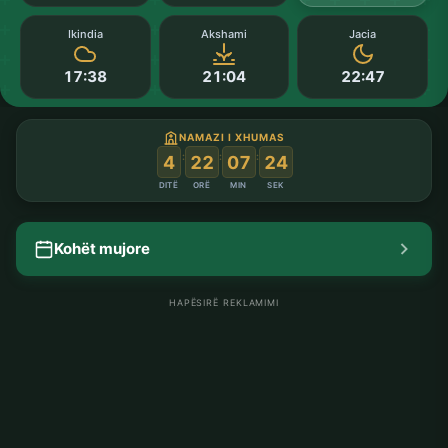
Ikindia
Akshami
Jacia
17:38
21:04
22:47
NAMAZI I XHUMAS
:
:
:
4
22
07
23
DITË
ORË
MIN
SEK
Kohët mujore
HAPËSIRË REKLAMIMI