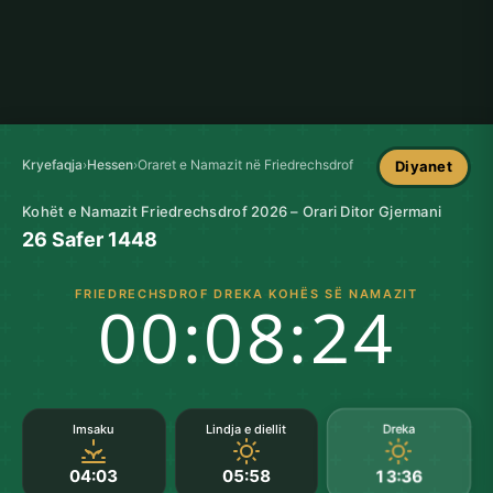
Kryefaqja
›
Hessen
›
Oraret e Namazit në Friedrechsdrof
Diyanet
Kohët e Namazit Friedrechsdrof 2026 – Orari Ditor Gjermani
26 Safer 1448
FRIEDRECHSDROF DREKA KOHËS SË NAMAZIT
00:08:23
Dreka
Imsaku
Lindja e diellit
04:03
05:58
13:36