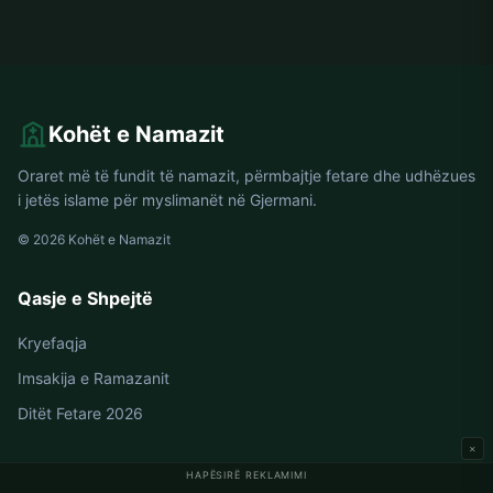
Kohët e Namazit
Oraret më të fundit të namazit, përmbajtje fetare dhe udhëzues
i jetës islame për myslimanët në Gjermani.
© 2026 Kohët e Namazit
Qasje e Shpejtë
Kryefaqja
Imsakija e Ramazanit
Ditët Fetare 2026
×
HAPËSIRË REKLAMIMI
Oraret e Namazit në Gjermani