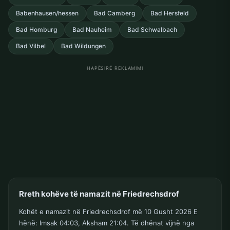
Babenhausen/hessen
Bad Camberg
Bad Hersfeld
Bad Homburg
Bad Nauheim
Bad Schwalbach
Bad Vilbel
Bad Wildungen
HAPËSIRË REKLAMIMI
Rreth kohëve të namazit në Friedrechsdrof
Kohët e namazit në Friedrechsdrof më 10 Gusht 2026 E
hënë: Imsak 04:03, Aksham 21:04. Të dhënat vijnë nga