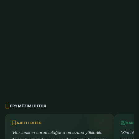
FRYMËZIMI DITOR
AJETI I DITËS
HADITH
"Her insanın sorumluluğunu omuzuna yükledik.
"Kim bir 