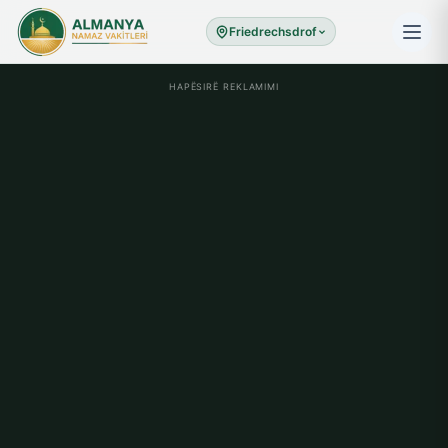
Friedrechsdrof
HAPËSIRË REKLAMIMI