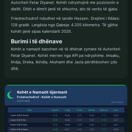
Autoriteti Fetar Diyanet. Kohët ndryshojnë me pozicionin e
diellit. Ditët e dimrit janë të shkurtra, ato të verës të gjata.
Friedrechsdrof ndodhet në landin Hessen. Drejtimi i Kibles:
128 gradë. Largësia nga Qabeja: 4.205 kilometra. Të gjitha
kohët janë sipas kalendarit 2026.
Burimi i të dhënave
Kohët e namazit bazohen në të dhënat zyrtare të Autoriteti
Fetar Diyanet. Kohët merren nga API pa ndryshime. Imsaku,
lindja, Dreka, Ikindia, Akshami dhe Jacia përditësohen çdo
ditë.