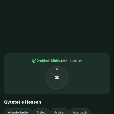
Drejtimi i Kiblës
128°
4.205 km
N
🕋
Qytetet e Hessen
Allendorf/eder
Alsfeld
Arolsen
Auerbach