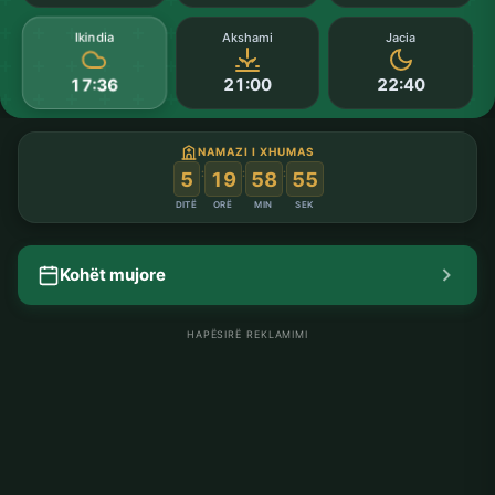
Ikindia
Akshami
Jacia
21:00
22:40
17:36
NAMAZI I XHUMAS
:
:
:
5
19
58
55
DITË
ORË
MIN
SEK
Kohët mujore
HAPËSIRË REKLAMIMI