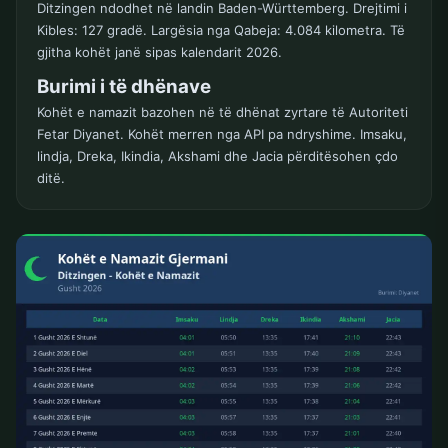
Ditzingen ndodhet në landin Baden-Württemberg. Drejtimi i
Kibles: 127 gradë. Largësia nga Qabeja: 4.084 kilometra. Të
gjitha kohët janë sipas kalendarit 2026.
Burimi i të dhënave
Kohët e namazit bazohen në të dhënat zyrtare të Autoriteti
Fetar Diyanet. Kohët merren nga API pa ndryshime. Imsaku,
lindja, Dreka, Ikindia, Akshami dhe Jacia përditësohen çdo
ditë.