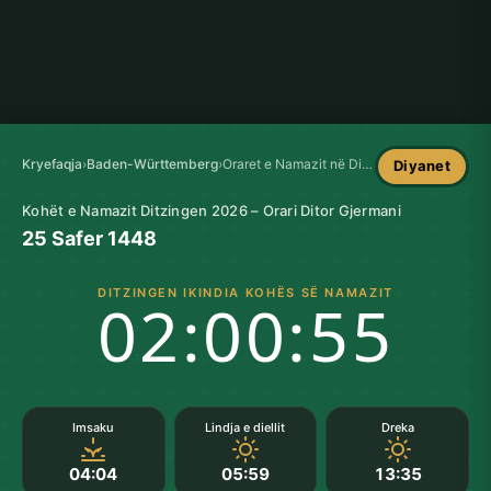
Kryefaqja
›
Baden-Württemberg
›
Oraret e Namazit në Ditzingen
Diyanet
Kohët e Namazit Ditzingen 2026 – Orari Ditor Gjermani
25 Safer 1448
DITZINGEN IKINDIA KOHËS SË NAMAZIT
02:00:55
Imsaku
Lindja e diellit
Dreka
04:04
05:59
13:35