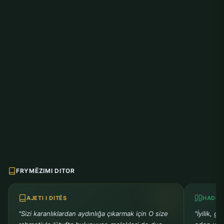
FRYMËZIMI DITOR
AJETI I DITËS
HADITH
"Sizi karanlıklardan aydınlığa çıkarmak için O size
"İyilik, g