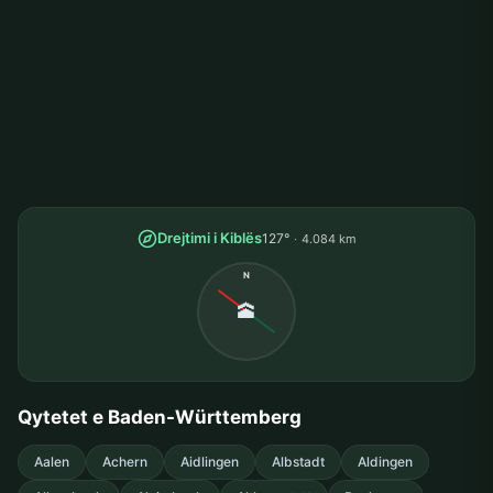
Drejtimi i Kiblës
127°
4.084 km
N
🕋
Qytetet e Baden-Württemberg
Aalen
Achern
Aidlingen
Albstadt
Aldingen