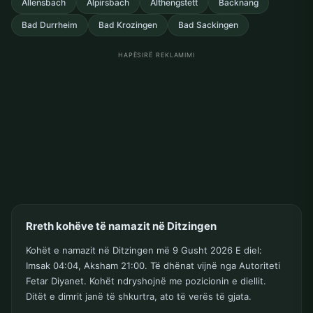
Allensbach
Alpirsbach
Althengstett
Backnang
Bad Durrheim
Bad Krozingen
Bad Sackingen
HAPËSIRË REKLAMIMI
Rreth kohëve të namazit në Ditzingen
Kohët e namazit në Ditzingen më 9 Gusht 2026 E diel:
Imsak 04:04, Aksham 21:00. Të dhënat vijnë nga Autoriteti
Fetar Diyanet. Kohët ndryshojnë me pozicionin e diellit.
Ditët e dimrit janë të shkurtra, ato të verës të gjata.