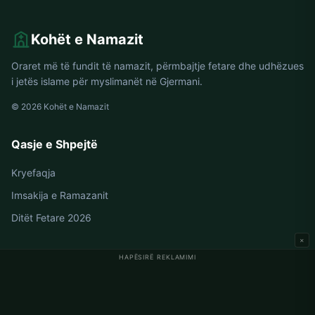
Kohët e Namazit
Oraret më të fundit të namazit, përmbajtje fetare dhe udhëzues
i jetës islame për myslimanët në Gjermani.
© 2026 Kohët e Namazit
Qasje e Shpejtë
Kryefaqja
Imsakija e Ramazanit
Ditët Fetare 2026
×
HAPËSIRË REKLAMIMI
Oraret e Namazit në Gjermani
Oraret e Namazit në Berlin
Oraret e Namazit në Hamburg