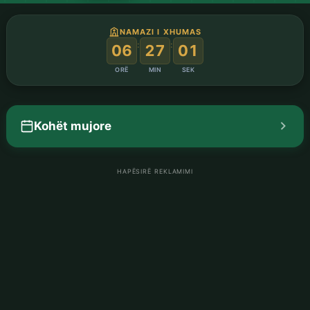
NAMAZI I XHUMAS
:
:
06
27
00
ORË
MIN
SEK
Kohët mujore
HAPËSIRË REKLAMIMI