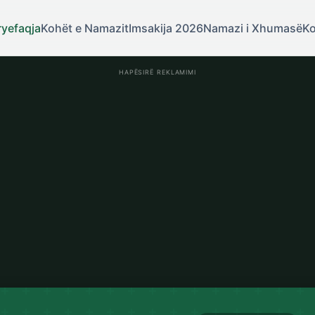
ryefaqja
Kohët e Namazit
Imsakija 2026
Namazi i Xhumasë
Ko
HAPËSIRË REKLAMIMI