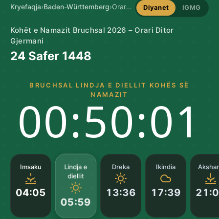
Kryefaqja
›
Baden-Württemberg
›
Oraret e Namazit në Bruchsal
Diyanet
IGMG
Kohët e Namazit Bruchsal 2026 – Orari Ditor
Gjermani
24 Safer 1448
BRUCHSAL LINDJA E DIELLIT KOHËS SË
NAMAZIT
00:50:00
Lindja e
Imsaku
Dreka
Ikindia
Aksha
diellit
04:05
13:36
17:39
21:
05:59