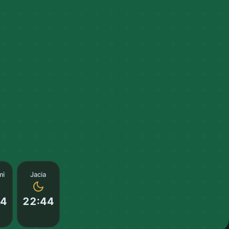
mi
Jacia
04
22:44