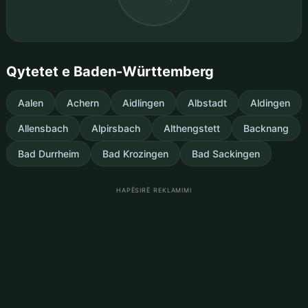
Qytetet e Baden-Württemberg
Aalen
Achern
Aidlingen
Albstadt
Aldingen
Allensbach
Alpirsbach
Althengstett
Backnang
Bad Durrheim
Bad Krozingen
Bad Sackingen
HAPËSIRË REKLAMIMI