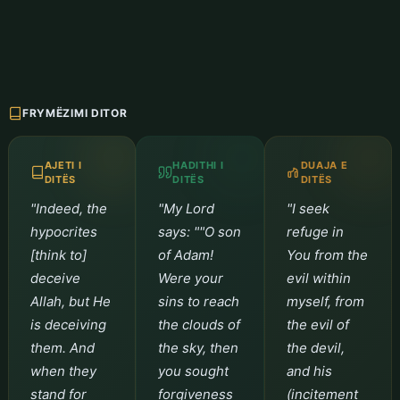
FRYMËZIMI DITOR
AJETI I
HADITHI I
DUAJA E
DITËS
DITËS
DITËS
"Indeed, the
"My Lord
"I seek
hypocrites
says: ""O son
refuge in
[think to]
of Adam!
You from the
deceive
Were your
evil within
Allah, but He
sins to reach
myself, from
is deceiving
the clouds of
the evil of
them. And
the sky, then
the devil,
when they
you sought
and his
stand for
forgiveness
(incitement