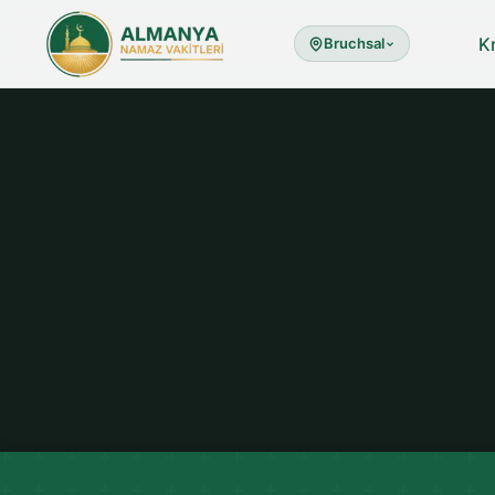
K
Bruchsal