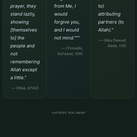
prayer, they
from Me, I
to)
stand lazily,
would
attributing
showing
forgive you,
partners (to
[themselves
and I would
Allah)."
to] the
not mind."""
— (Abu Dawud,
people and
Adab, 110)
— (Tirmidhi,
not
Da?awat, 109)
remembering
Allah except
a little."
— (Nisa, 4/142)
HAPËSIRË REKLAMIMI