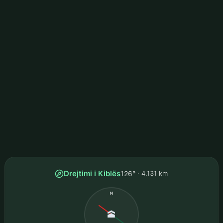
Drejtimi i Kiblës
126°
4.131 km
N
🕋