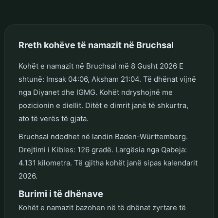
Rreth kohëve të namazit në Bruchsal
Kohët e namazit në Bruchsal më 8 Gusht 2026 E
shtunë: Imsak 04:06, Aksham 21:04. Të dhënat vijnë
nga Diyanet dhe IGMG. Kohët ndryshojnë me
pozicionin e diellit. Ditët e dimrit janë të shkurtra,
ato të verës të gjata.
Bruchsal ndodhet në landin Baden-Württemberg.
Drejtimi i Kibles: 126 gradë. Largësia nga Qabeja:
4.131 kilometra. Të gjitha kohët janë sipas kalendarit
2026.
Burimi i të dhënave
Kohët e namazit bazohen në të dhënat zyrtare të