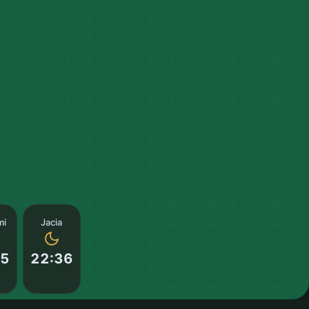
mi
Jacia
55
22:36