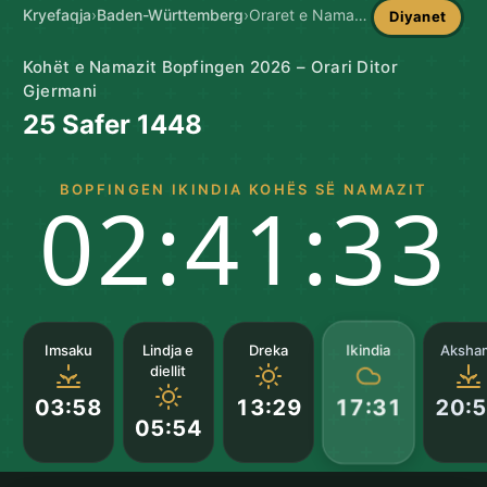
Kryefaqja
›
Baden-Württemberg
›
Oraret e Namazit në Bopfingen
Diyanet
Kohët e Namazit Bopfingen 2026 – Orari Ditor
Gjermani
25 Safer 1448
BOPFINGEN IKINDIA KOHËS SË NAMAZIT
02:41:32
Ikindia
Imsaku
Lindja e
Dreka
Aksha
diellit
03:58
13:29
20:
17:31
05:54