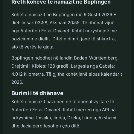
Rreth kohëve të namazit në Bopfingen
Kohët e namazit në Bopfingen më 9 Gusht 2026 E
diel: Imsak 03:58, Aksham 20:55. Të dhënat vijnë
nga Autoriteti Fetar Diyanet. Kohët ndryshojnë me
pozicionin e diellit. Ditët e dimrit janë të shkurtra,
ato të verës të gjata.
Bopfingen ndodhet në landin Baden-Württemberg.
Drejtimi i Kibles: 128 gradë. Largësia nga Qabeja:
4.012 kilometra. Të gjitha kohët janë sipas kalendarit
2026.
Burimi i të dhënave
Kohët e namazit bazohen në të dhënat zyrtare të
Autoriteti Fetar Diyanet. Kohët merren nga API pa
ndryshime. Imsaku, lindja, Dreka, Ikindia, Akshami
dhe Jacia përditësohen çdo ditë.