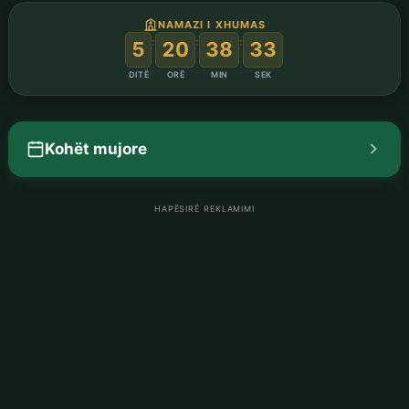
NAMAZI I XHUMAS
:
:
:
5
20
38
32
DITË
ORË
MIN
SEK
Kohët mujore
HAPËSIRË REKLAMIMI