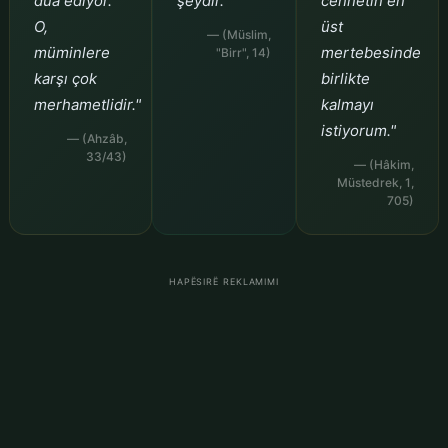
dua ediyor.
şeydir."
cennetin en
O,
üst
— (Müslim,
müminlere
mertebesinde
"Birr", 14)
karşı çok
birlikte
merhametlidir."
kalmayı
istiyorum."
— (Ahzâb,
33/43)
— (Hâkim,
Müstedrek, 1,
705)
HAPËSIRË REKLAMIMI