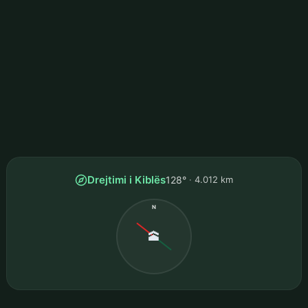
Drejtimi i Kiblës
128°
4.012 km
N
🕋