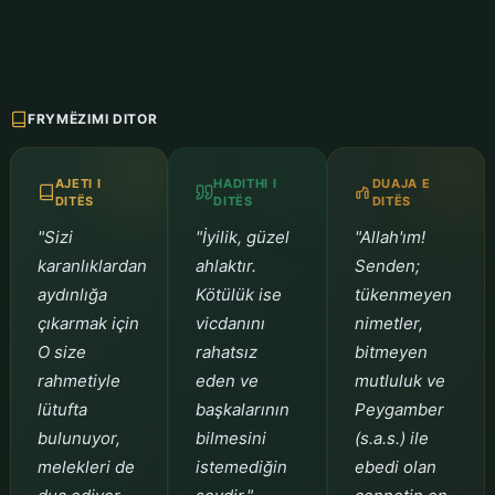
FRYMËZIMI DITOR
AJETI I
HADITHI I
DUAJA E
DITËS
DITËS
DITËS
"Sizi
"İyilik, güzel
"Allah'ım!
karanlıklardan
ahlaktır.
Senden;
aydınlığa
Kötülük ise
tükenmeyen
çıkarmak için
vicdanını
nimetler,
O size
rahatsız
bitmeyen
rahmetiyle
eden ve
mutluluk ve
lütufta
başkalarının
Peygamber
bulunuyor,
bilmesini
(s.a.s.) ile
melekleri de
istemediğin
ebedi olan