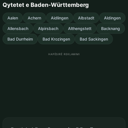
Qytetet e Baden-Württemberg
Aalen
Achern
Aidlingen
Albstadt
Aldingen
Allensbach
Alpirsbach
Althengstett
Backnang
Bad Durrheim
Bad Krozingen
Bad Sackingen
HAPËSIRË REKLAMIMI