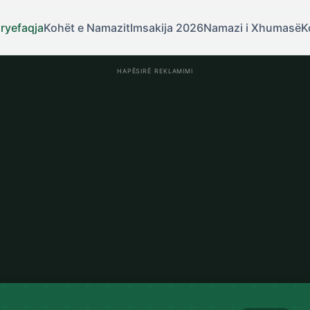
ryefaqja
Kohët e Namazit
Imsakija 2026
Namazi i Xhumasë
K
HAPËSIRË REKLAMIMI