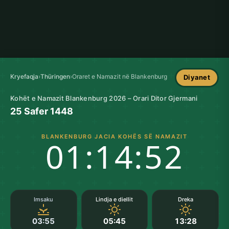
Kryefaqja
›
Thüringen
›
Oraret e Namazit në Blankenburg
Diyanet
Kohët e Namazit Blankenburg 2026 – Orari Ditor Gjermani
25 Safer 1448
BLANKENBURG JACIA KOHËS SË NAMAZIT
01:14:51
Imsaku
Lindja e diellit
Dreka
03:55
05:45
13:28