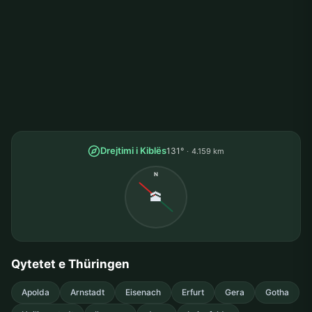
Drejtimi i Kiblës
131°
4.159 km
N
🕋
Qytetet e Thüringen
Apolda
Arnstadt
Eisenach
Erfurt
Gera
Gotha