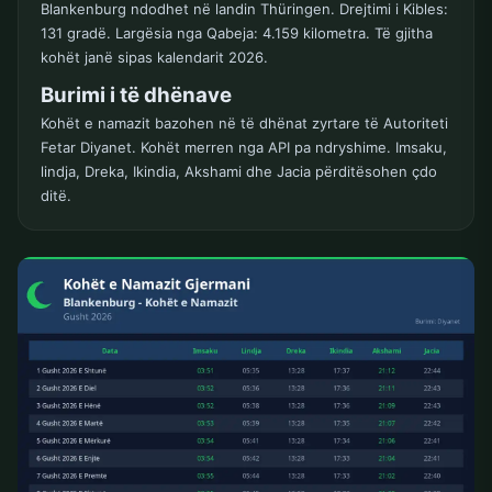
Blankenburg ndodhet në landin Thüringen. Drejtimi i Kibles:
131 gradë. Largësia nga Qabeja: 4.159 kilometra. Të gjitha
kohët janë sipas kalendarit 2026.
Burimi i të dhënave
Kohët e namazit bazohen në të dhënat zyrtare të Autoriteti
Fetar Diyanet. Kohët merren nga API pa ndryshime. Imsaku,
lindja, Dreka, Ikindia, Akshami dhe Jacia përditësohen çdo
ditë.