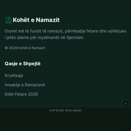
Kohët e Namazit
Oraret më të fundit të namazit, përmbajtje fetare dhe udhëzues
i jetës islame për myslimanët në Gjermani.
© 2026 Kohët e Namazit
Qasje e Shpejtë
Kryefaqja
Imsakija e Ramazanit
Ditët Fetare 2026
×
HAPËSIRË REKLAMIMI
Oraret e Namazit në Gjermani
Oraret e Namazit në Berlin