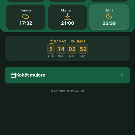
Jacia
Ikindia
Akshami
17:32
21:00
22:39
NAMAZI I XHUMAS
:
:
:
5
14
02
51
DITË
ORË
MIN
SEK
Kohët mujore
HAPËSIRË REKLAMIMI