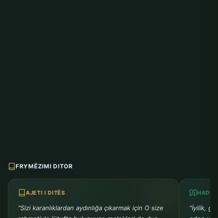
FRYMËZIMI DITOR
AJETI I DITËS
HADITH
"Sizi karanlıklardan aydınlığa çıkarmak için O size
"İyilik, g