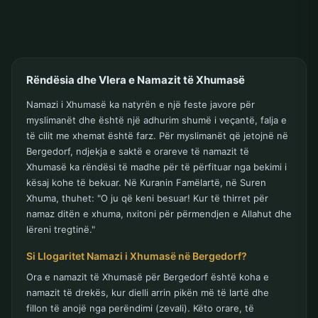
Rëndësia dhe Vlera e Namazit të Xhumasë
Namazi i Xhumasë ka natyrën e një feste javore për
myslimanët dhe është një adhurim shumë i veçantë, falja e
të cilit me xhemat është farz. Për myslimanët që jetojnë në
Bergedorf, ndjekja e saktë e orareve të namazit të
Xhumasë ka rëndësi të madhe për të përfituar nga bekimi i
kësaj kohe të bekuar. Në Kuranin Famëlartë, në Suren
Xhuma, thuhet: "O ju që keni besuar! Kur të thirret për
namaz ditën e xhuma, nxitoni për përmendjen e Allahut dhe
lëreni tregtinë."
Si Llogaritet Namazi i Xhumasë në Bergedorf?
Ora e namazit të Xhumasë për Bergedorf është koha e
namazit të drekës, kur dielli arrin pikën më të lartë dhe
fillon të anojë nga perëndimi (zevali). Këto orare, të