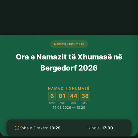
Namazi i Xhumasë
Ora e Namazit të Xhumasë në
Bergedorf 2026
NAMAZI I XHUMASË
:
:
:
6
01
44
38
DITË
ORË
MIN
SEK
14.08.2026 — 13:29
Koha e Drekës:
13:29
Ikindia:
17:30