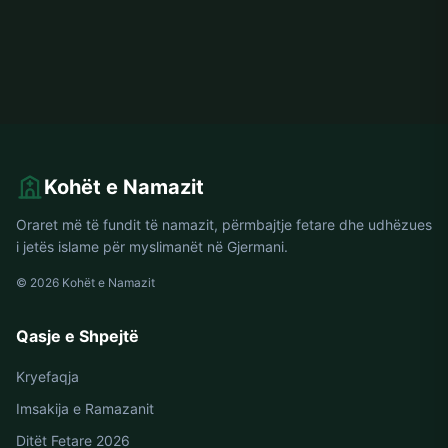
Kohët e Namazit
Oraret më të fundit të namazit, përmbajtje fetare dhe udhëzues
i jetës islame për myslimanët në Gjermani.
© 2026 Kohët e Namazit
Qasje e Shpejtë
Kryefaqja
Imsakija e Ramazanit
Ditët Fetare 2026