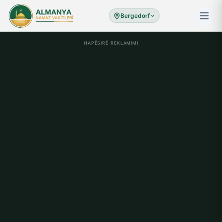
Bergedorf
HAPËSIRË REKLAMIMI