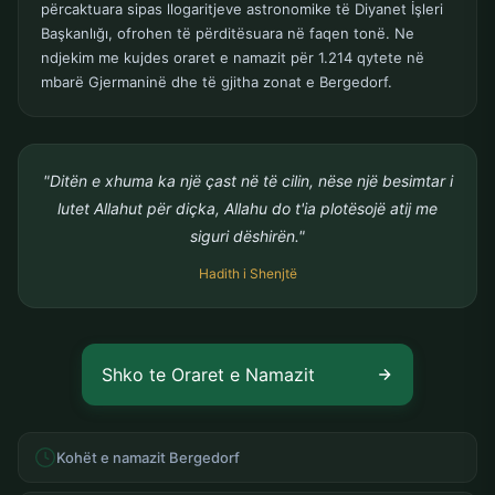
përcaktuara sipas llogaritjeve astronomike të Diyanet İşleri
Başkanlığı, ofrohen të përditësuara në faqen tonë. Ne
ndjekim me kujdes oraret e namazit për 1.214 qytete në
mbarë Gjermaninë dhe të gjitha zonat e Bergedorf.
"Ditën e xhuma ka një çast në të cilin, nëse një besimtar i
lutet Allahut për diçka, Allahu do t'ia plotësojë atij me
siguri dëshirën."
Hadith i Shenjtë
Shko te Oraret e Namazit
Kohët e namazit Bergedorf