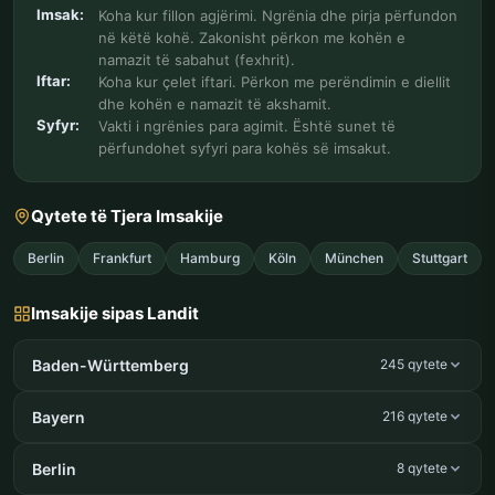
Imsak:
Koha kur fillon agjërimi. Ngrënia dhe pirja përfundon
në këtë kohë. Zakonisht përkon me kohën e
namazit të sabahut (fexhrit).
Iftar:
Koha kur çelet iftari. Përkon me perëndimin e diellit
dhe kohën e namazit të akshamit.
Syfyr:
Vakti i ngrënies para agimit. Është sunet të
përfundohet syfyri para kohës së imsakut.
Qytete të Tjera Imsakije
Berlin
Frankfurt
Hamburg
Köln
München
Stuttgart
Imsakije sipas Landit
Baden-Württemberg
245 qytete
Bayern
216 qytete
Berlin
8 qytete