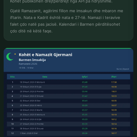
Kohët publikohen drejtpërdrejt nga API pa ndryshime.
Gjatë Ramazanit, agjërimi fillon me imsakun dhe mbaron me
iftarin. Nata e Kadrit është nata e 27-të. Namazi i teravive
falet çdo natë pas jacisë. Kalendari i Barmen përditësohet
çdo ditë në këtë faqe.