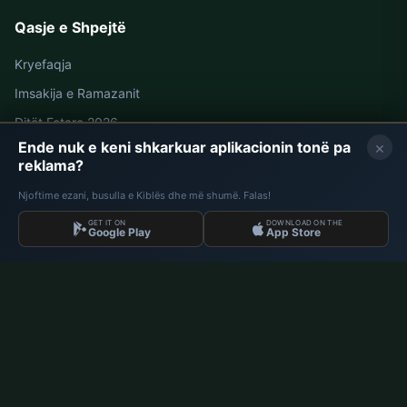
Qasje e Shpejtë
Kryefaqja
Imsakija e Ramazanit
Ditët Fetare 2026
×
Ende nuk e keni shkarkuar aplikacionin tonë pa
reklama?
Oraret e Namazit në Gjermani
Njoftime ezani, busulla e Kiblës dhe më shumë. Falas!
Oraret e Namazit në Berlin
GET IT ON
DOWNLOAD ON THE
Google Play
App Store
Oraret e Namazit në Hamburg
Oraret e Namazit në München
Oraret e Namazit në Köln
Oraret e Namazit në Frankfurt
Korporata