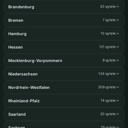
Brandenburg
30 qytete
Bremen
7 qytete
Hamburg
10 qytete
Hessen
121 qytete
Mecklenburg-Vorpommern
8 qytete
Niedersachsen
134 qytete
Nordrhein-Westfalen
309 qytete
Rheinland-Pfalz
74 qytete
Saarland
20 qytete
Sachsen
29 qytete