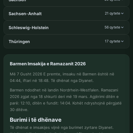
Sachsen-Anhalt
21 qytete
Schleswig-Holstein
56 qytete
Thüringen
17 qytete
Barmen Imsakija e Ramazanit 2026
Më 7 Gusht 2026 E premte, imsaku në Barmen është në
04:44, iftari në 18:48. Të dhënat nga Diyanet.
Barmen ndodhet në landin Nordrhein-Westfalen. Ramazani
2026 zgjat nga 18 shkurti deri më 19 mars. Agjërimi ditën e
parë: 12:10, ditën e fundit: 14:04. Kohët ndryshojnë përgjatë
30 ditëve.
Burimi i të dhënave
Të dhënat e imsakijes vijnë nga burimet zyrtare Diyanet.