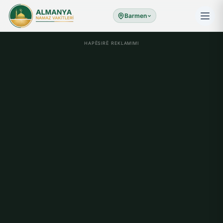
Barmen
HAPËSIRË REKLAMIMI