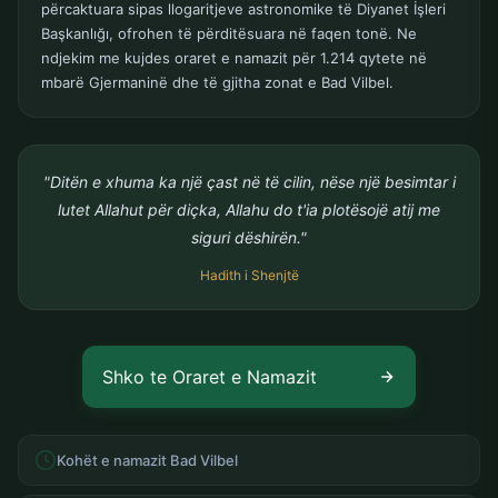
përcaktuara sipas llogaritjeve astronomike të Diyanet İşleri
Başkanlığı, ofrohen të përditësuara në faqen tonë. Ne
ndjekim me kujdes oraret e namazit për 1.214 qytete në
mbarë Gjermaninë dhe të gjitha zonat e Bad Vilbel.
"Ditën e xhuma ka një çast në të cilin, nëse një besimtar i
lutet Allahut për diçka, Allahu do t'ia plotësojë atij me
siguri dëshirën."
Hadith i Shenjtë
Shko te Oraret e Namazit
Kohët e namazit Bad Vilbel