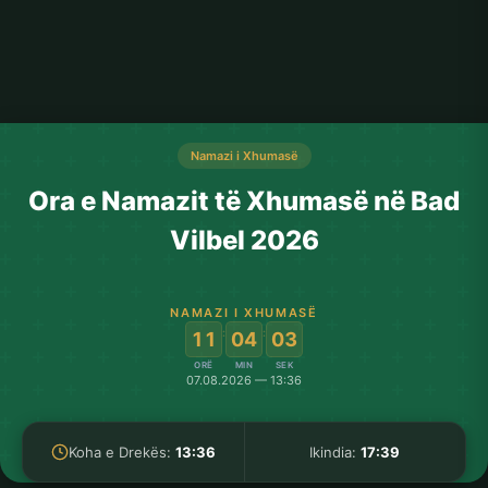
Namazi i Xhumasë
Ora e Namazit të Xhumasë në Bad
Vilbel 2026
NAMAZI I XHUMASË
:
:
11
04
03
ORË
MIN
SEK
07.08.2026 — 13:36
Koha e Drekës:
13:36
Ikindia:
17:39