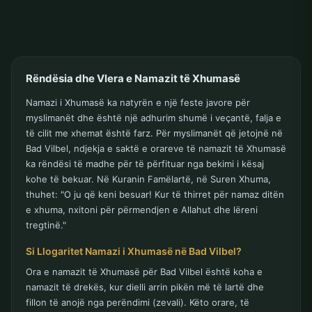
Rëndësia dhe Vlera e Namazit të Xhumasë
Namazi i Xhumasë ka natyrën e një feste javore për
myslimanët dhe është një adhurim shumë i veçantë, falja e
të cilit me xhemat është farz. Për myslimanët që jetojnë në
Bad Vilbel, ndjekja e saktë e orareve të namazit të Xhumasë
ka rëndësi të madhe për të përfituar nga bekimi i kësaj
kohe të bekuar. Në Kuranin Famëlartë, në Suren Xhuma,
thuhet: "O ju që keni besuar! Kur të thirret për namaz ditën
e xhuma, nxitoni për përmendjen e Allahut dhe lëreni
tregtinë."
Si Llogaritet Namazi i Xhumasë në Bad Vilbel?
Ora e namazit të Xhumasë për Bad Vilbel është koha e
namazit të drekës, kur dielli arrin pikën më të lartë dhe
fillon të anojë nga perëndimi (zevali). Këto orare, të