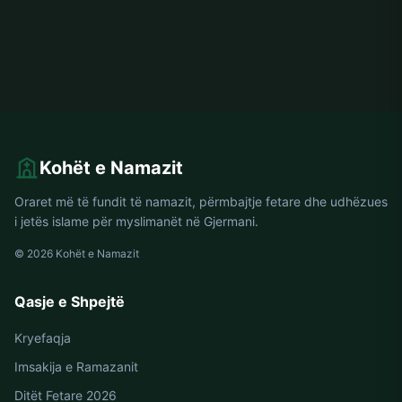
Kohët e Namazit
Oraret më të fundit të namazit, përmbajtje fetare dhe udhëzues
i jetës islame për myslimanët në Gjermani.
© 2026 Kohët e Namazit
Qasje e Shpejtë
Kryefaqja
Imsakija e Ramazanit
Ditët Fetare 2026