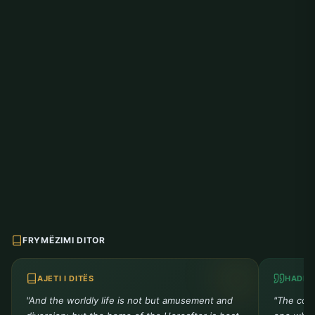
FRYMËZIMI DITOR
AJETI I DITËS
HADITH
"And the worldly life is not but amusement and
"The comp