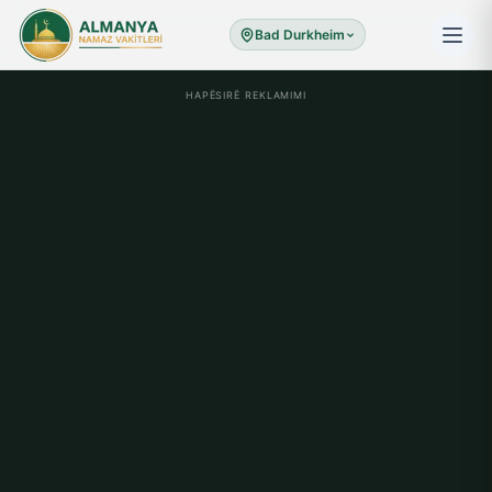
Bad Durkheim
HAPËSIRË REKLAMIMI