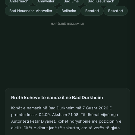
Andernach
Annweiler
Bad Ems
Bad Kreuznach
Bad Neuenahr-Ahrweiler
Bellheim
Bendorf
Betzdorf
HAPËSIRË REKLAMIMI
Rreth kohëve të namazit në Bad Durkheim
Kohët e namazit në Bad Durkheim më 7 Gusht 2026 E
premte: Imsak 04:09, Aksham 21:08. Të dhënat vijnë nga
Autoriteti Fetar Diyanet. Kohët ndryshojnë me pozicionin e
diellit. Ditët e dimrit janë të shkurtra, ato të verës të gjata.