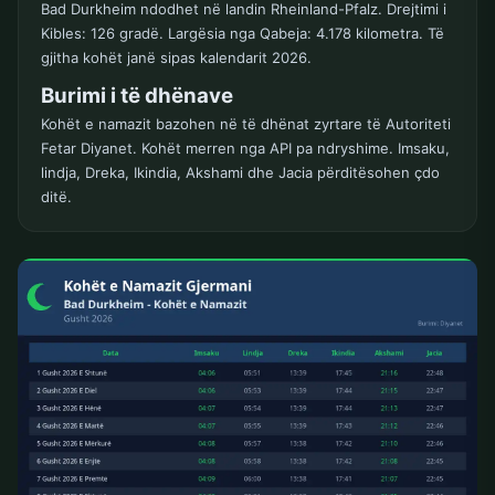
Bad Durkheim ndodhet në landin Rheinland-Pfalz. Drejtimi i
Kibles: 126 gradë. Largësia nga Qabeja: 4.178 kilometra. Të
gjitha kohët janë sipas kalendarit 2026.
Burimi i të dhënave
Kohët e namazit bazohen në të dhënat zyrtare të Autoriteti
Fetar Diyanet. Kohët merren nga API pa ndryshime. Imsaku,
lindja, Dreka, Ikindia, Akshami dhe Jacia përditësohen çdo
ditë.