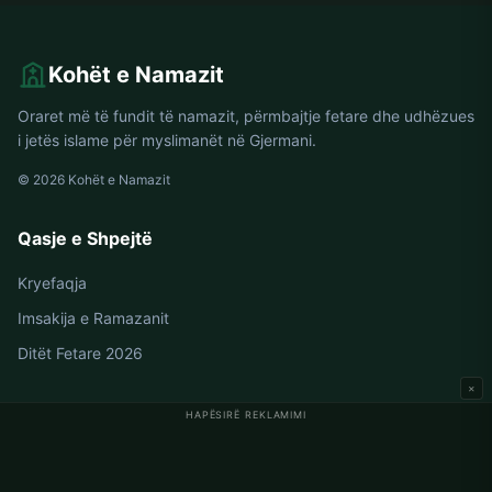
Kohët e Namazit
Oraret më të fundit të namazit, përmbajtje fetare dhe udhëzues
i jetës islame për myslimanët në Gjermani.
© 2026 Kohët e Namazit
Qasje e Shpejtë
Kryefaqja
Imsakija e Ramazanit
Ditët Fetare 2026
×
HAPËSIRË REKLAMIMI
Oraret e Namazit në Gjermani
Oraret e Namazit në Berlin