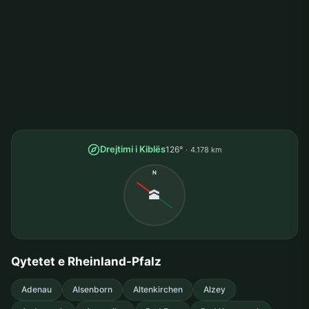
Drejtimi i Kiblës
126°
4.178 km
N
🕋
Qytetet e Rheinland-Pfalz
Adenau
Alsenborn
Altenkirchen
Alzey