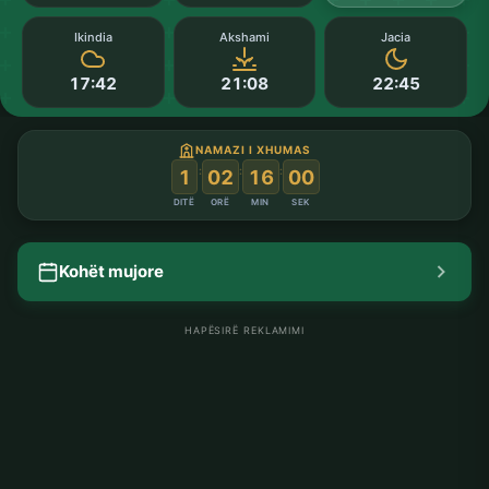
Ikindia
Akshami
Jacia
17:42
21:08
22:45
NAMAZI I XHUMAS
:
:
:
1
02
15
59
DITË
ORË
MIN
SEK
Kohët mujore
HAPËSIRË REKLAMIMI