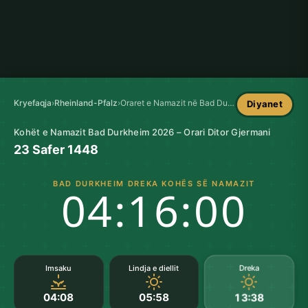
Kryefaqja
›
Rheinland-Pfalz
›
Oraret e Namazit në Bad Durkheim
Diyanet
Kohët e Namazit Bad Durkheim 2026 – Orari Ditor Gjermani
23 Safer 1448
BAD DURKHEIM DREKA KOHËS SË NAMAZIT
04:15:59
Dreka
Imsaku
Lindja e diellit
04:08
05:58
13:38