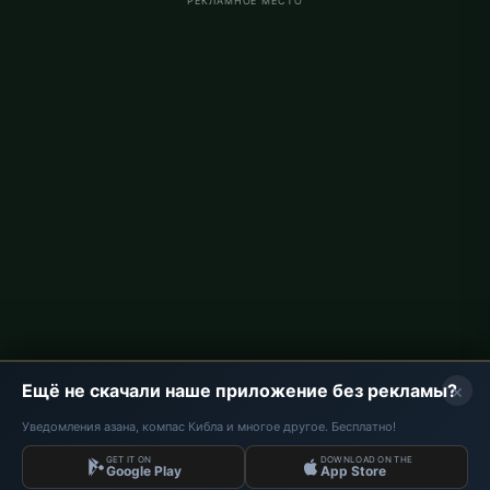
РЕКЛАМНОЕ МЕСТО
Время намаза в Германии
Время намаза в Berlin
Время намаза в Hamburg
Время намаза в München
Время намаза в Köln
Время намаза в Frankfurt
О проекте
О нас
Контакты
Политика конфиденциальности
×
Ещё не скачали наше приложение без рекламы?
Уведомления азана, компас Кибла и многое другое. Бесплатно!
GET IT ON
DOWNLOAD ON THE
Данные: Diyanet İşleri Başkanlığı | Время намаза © 2026
Google Play
App Store