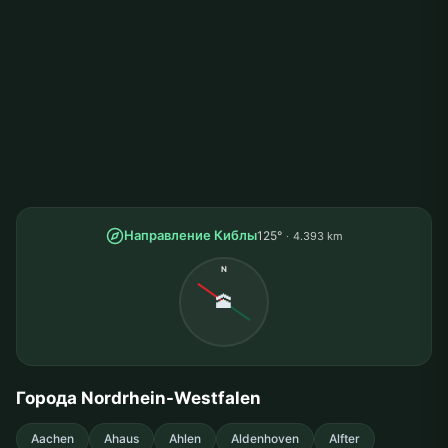
Направление Киблы
125°
4.393 km
N
🕋
Города Nordrhein-Westfalen
Aachen
Ahaus
Ahlen
Aldenhoven
Alfter