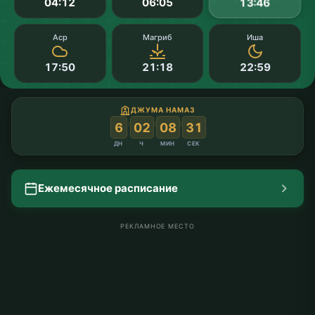
04:12
06:05
13:46
Аср
Магриб
Иша
17:50
21:18
22:59
ДЖУМА НАМАЗ
:
:
:
6
02
08
30
ДН
Ч
МИН
СЕК
Ежемесячное расписание
РЕКЛАМНОЕ МЕСТО