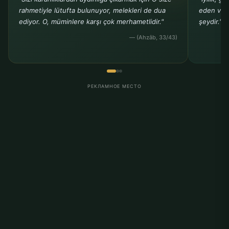
rahmetiyle lütufta bulunuyor, melekleri de dua
eden ve b
ediyor. O, müminlere karşı çok merhametlidir."
şeydir."
— (Ahzâb, 33/43)
РЕКЛАМНОЕ МЕСТО