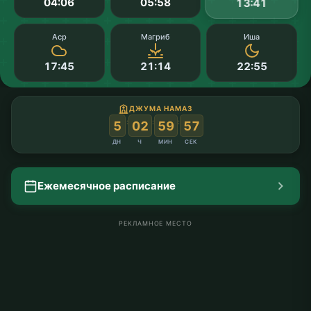
04:06
05:58
13:41
Аср
Магриб
Иша
17:45
21:14
22:55
ДЖУМА НАМАЗ
:
:
:
5
02
59
57
ДН
Ч
МИН
СЕК
Ежемесячное расписание
РЕКЛАМНОЕ МЕСТО