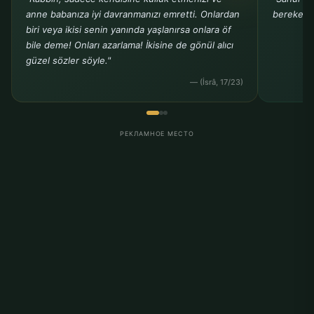
anne babanıza iyi davranmanızı emretti. Onlardan
bereket v
biri veya ikisi senin yanında yaşlanırsa onlara öf
bile deme! Onları azarlama! İkisine de gönül alıcı
güzel sözler söyle."
— (İsrâ, 17/23)
РЕКЛАМНОЕ МЕСТО