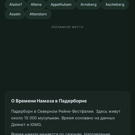
Alsdorf
Altena
Appelhulsen
Arnsberg
Ascheberg
Asseln
Attendorn
РЕКЛАМНОЕ МЕСТО
О Времени Намаза в Падерборне
Падерборн в Северном Рейне-Вестфалии. Здесь живут
около 15 000 мусульман. Время основано на данных
Диянет и IGMG.
Время намаза меняется по сезонам. Направление