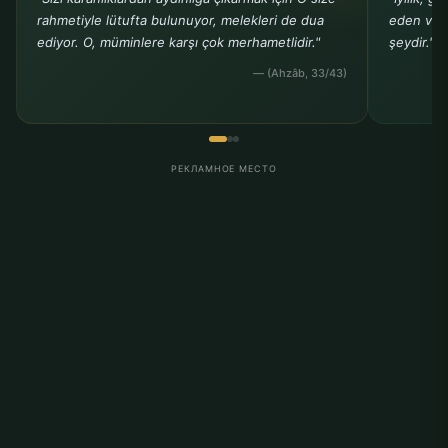
rahmetiyle lütufta bulunuyor, melekleri de dua
eden ve b
ediyor. O, müminlere karşı çok merhametlidir."
şeydir."
— (Ahzâb, 33/43)
РЕКЛАМНОЕ МЕСТО