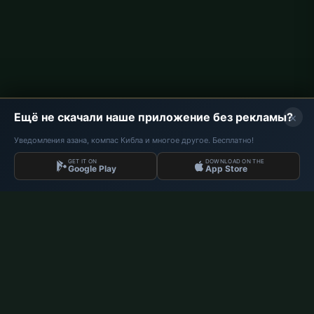
На каком источнике основаны времена намаза для
Paderborn?
Во сколько пятничный намаз в Paderborn?
Во сколько азан сегодня в Paderborn?
×
Ещё не скачали наше приложение без рекламы?
Уведомления азана, компас Кибла и многое другое. Бесплатно!
Во сколько Bayram намаз в Paderborn?
GET IT ON
DOWNLOAD ON THE
Google Play
App Store
Во сколько послеполуденный намаз (Аср) в
Paderborn?
Во сколько ночной намаз (Иша) в Paderborn?
РЕКЛАМНОЕ МЕСТО