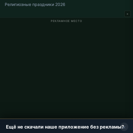
Религиозные праздники 2026
×
РЕКЛАМНОЕ МЕСТО
Время намаза в Германии
Время намаза в Berlin
Время намаза в Hamburg
Время намаза в München
Время намаза в Köln
Время намаза в Frankfurt
О проекте
О нас
Контакты
Политика конфиденциальности
×
Ещё не скачали наше приложение без рекламы?