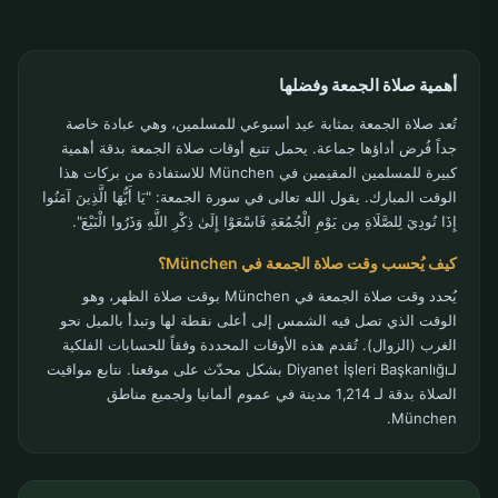
أهمية صلاة الجمعة وفضلها
تُعد صلاة الجمعة بمثابة عيد أسبوعي للمسلمين، وهي عبادة خاصة
جداً فُرض أداؤها جماعة. يحمل تتبع أوقات صلاة الجمعة بدقة أهمية
كبيرة للمسلمين المقيمين في München للاستفادة من بركات هذا
الوقت المبارك. يقول الله تعالى في سورة الجمعة: "يَا أَيُّهَا الَّذِينَ آمَنُوا
إِذَا نُودِيَ لِلصَّلَاةِ مِن يَوْمِ الْجُمُعَةِ فَاسْعَوْا إِلَىٰ ذِكْرِ اللَّهِ وَذَرُوا الْبَيْعَ".
كيف يُحسب وقت صلاة الجمعة في München؟
يُحدد وقت صلاة الجمعة في München بوقت صلاة الظهر، وهو
الوقت الذي تصل فيه الشمس إلى أعلى نقطة لها وتبدأ بالميل نحو
الغرب (الزوال). تُقدم هذه الأوقات المحددة وفقاً للحسابات الفلكية
لـDiyanet İşleri Başkanlığı بشكل محدّث على موقعنا. نتابع مواقيت
الصلاة بدقة لـ 1,214 مدينة في عموم ألمانيا ولجميع مناطق
München.