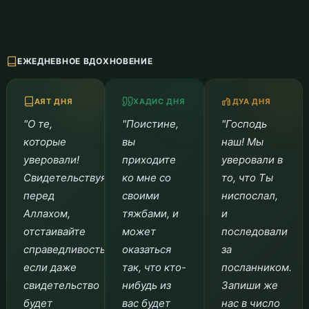
ЕЖЕДНЕВНОЕ ВДОХНОВЕНИЕ
АЯТ ДНЯ
ХАДИС ДНЯ
ДУА ДНЯ
"О те,
"Поистине,
"Господь
которые
вы
наш! Мы
уверовали!
приходите
уверовали в
Свидетельствуя
ко мне со
то, что Ты
перед
своими
ниспослал,
Аллахом,
тяжбами, и
и
отстаивайте
может
последовали
справедливость,
оказаться
за
если даже
так, что кто-
посланником.
свидетельство
нибудь из
Запиши же
будет
вас будет
нас в число