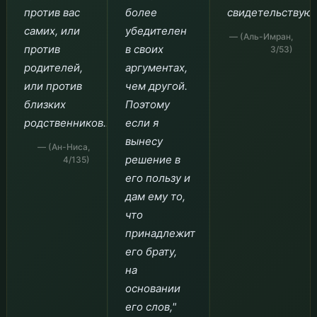
против вас
более
свидетельствующ
самих, или
убедителен
— (Аль-Имран,
против
в своих
3/53)
родителей,
аргументах,
или против
чем другой.
близких
Поэтому
родственников…"
если я
вынесу
— (Ан-Ниса,
решение в
4/135)
его пользу и
дам ему то,
что
принадлежит
его брату,
на
основании
его слов,"