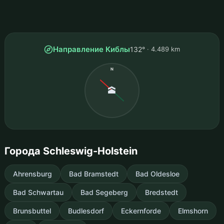
Направление Киблы
132°
4.489 km
N
🕋
Города Schleswig-Holstein
Ahrensburg
Bad Bramstedt
Bad Oldesloe
Bad Schwartau
Bad Segeberg
Bredstedt
Brunsbuttel
Budlesdorf
Eckernforde
Elmshorn