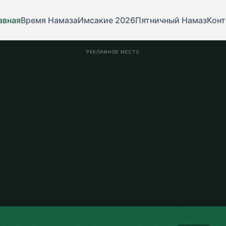
авная
Время Намаза
Имсакие 2026
Пятничный Намаз
Конт
РЕКЛАМНОЕ МЕСТО