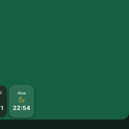
Иша
б
21
22:54