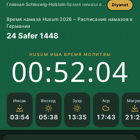
Главная
›
Schleswig-Holstein
›
Время намаза в Husum
Diyanet
Время намаза Husum 2026 – Расписание намазов в
Германии
24 Safer 1448
HUSUM ИША ВРЕМЯ МОЛИТВЫ
00:52:02
Имсак
Восход
Зухр
Аср
Магри
03:54
05:38
13:35
17:43
21: