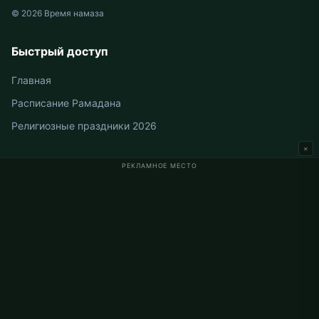
© 2026 Время намаза
Быстрый доступ
Главная
Расписание Рамадана
Религиозные праздники 2026
×
РЕКЛАМНОЕ МЕСТО
Время намаза в Германии
Время намаза в Berlin
Время намаза в Hamburg
Время намаза в München
Время намаза в Köln
Время намаза в Frankfurt