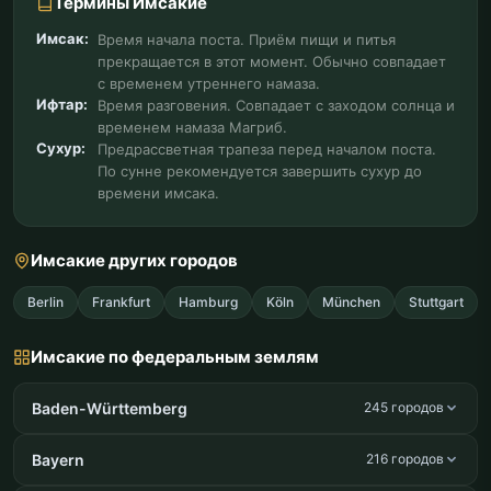
Термины Имсакие
Имсак:
Время начала поста. Приём пищи и питья
прекращается в этот момент. Обычно совпадает
с временем утреннего намаза.
Ифтар:
Время разговения. Совпадает с заходом солнца и
временем намаза Магриб.
Сухур:
Предрассветная трапеза перед началом поста.
По сунне рекомендуется завершить сухур до
времени имсака.
Имсакие других городов
Berlin
Frankfurt
Hamburg
Köln
München
Stuttgart
Имсакие по федеральным землям
Baden-Württemberg
245 городов
Bayern
216 городов