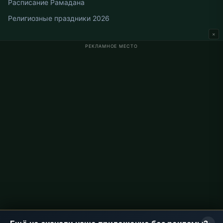
Расписание Рамадана
Религиозные праздники 2026
×
РЕКЛАМНОЕ МЕСТО
Время намаза в Германии
Время намаза в Berlin
Время намаза в Hamburg
Время намаза в München
Время намаза в Köln
Время намаза в Frankfurt
О проекте
О нас
Контакты
Политика конфиденциальности