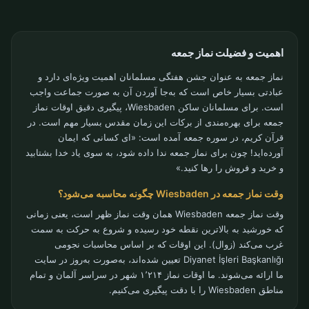
اهمیت و فضیلت نماز جمعه
نماز جمعه به عنوان جشن هفتگی مسلمانان اهمیت ویژه‌ای دارد و
عبادتی بسیار خاص است که به‌جا آوردن آن به صورت جماعت واجب
است. برای مسلمانان ساکن Wiesbaden، پیگیری دقیق اوقات نماز
جمعه برای بهره‌مندی از برکات این زمان مقدس بسیار مهم است. در
قرآن کریم، در سوره جمعه آمده است: «ای کسانی که ایمان
آورده‌اید! چون برای نماز جمعه ندا داده شود، به سوی یاد خدا بشتابید
و خرید و فروش را رها کنید.»
وقت نماز جمعه در Wiesbaden چگونه محاسبه می‌شود؟
وقت نماز جمعه Wiesbaden همان وقت نماز ظهر است، یعنی زمانی
که خورشید به بالاترین نقطه خود رسیده و شروع به حرکت به سمت
غرب می‌کند (زوال). این اوقات که بر اساس محاسبات نجومی
Diyanet İşleri Başkanlığı تعیین شده‌اند، به‌صورت به‌روز در سایت
ما ارائه می‌شوند. ما اوقات نماز ۱٬۲۱۴ شهر در سراسر آلمان و تمام
مناطق Wiesbaden را با دقت پیگیری می‌کنیم.