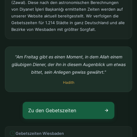
(Zawal). Diese nach den astronomischen Berechnungen
von Diyanet İşleri Başkanlığı ermittelten Zeiten werden auf
unserer Website aktuell bereitgestellt. Wir verfolgen die
Gebetszeiten für 1.214 Städte in ganz Deutschland und alle
Bezirke von Wiesbaden mit größter Sorgfalt.
"Am Freitag gibt es einen Moment, in dem Allah einem
gläubigen Diener, der ihn in diesem Augenblick um etwas
bittet, sein Anliegen gewiss gewährt."
Hadith
Zu den Gebetszeiten
Gebetszeiten Wiesbaden