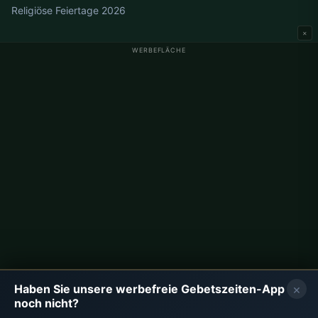
Religiöse Feiertage 2026
×
WERBEFLÄCHE
Gebetszeiten Deutschland
Gebetszeiten Berlin
Gebetszeiten Hamburg
Gebetszeiten München
Gebetszeiten Köln
Gebetszeiten Frankfurt
Unternehmen
Über uns
Kontakt
×
Haben Sie unsere werbefreie Gebetszeiten-App
Datenschutzrichtlinie
noch nicht?