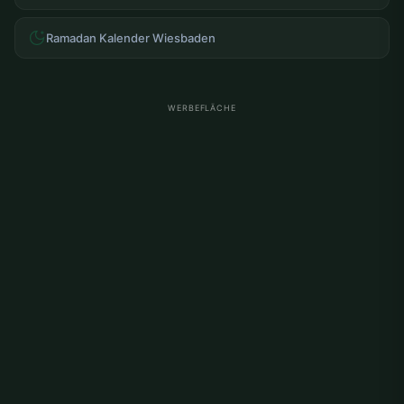
Ramadan Kalender Wiesbaden
WERBEFLÄCHE