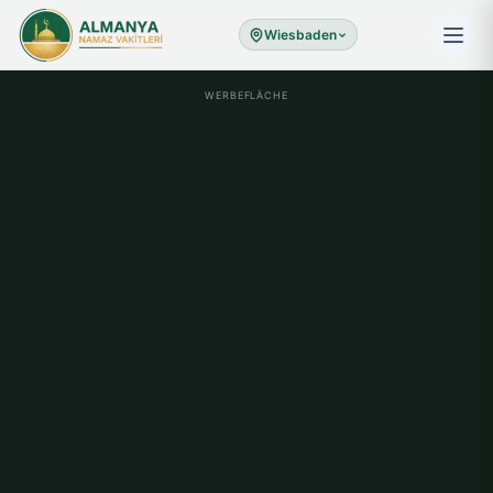
Wiesbaden
WERBEFLÄCHE