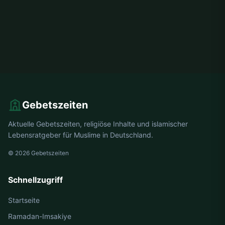
Gebetszeiten
Aktuelle Gebetszeiten, religiöse Inhalte und islamischer
Lebensratgeber für Muslime in Deutschland.
© 2026 Gebetszeiten
Schnellzugriff
Startseite
Ramadan-Imsakiye