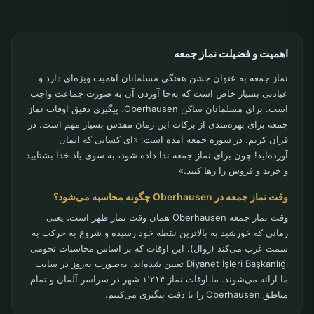
اهمیت و فضیلت نماز جمعه
نماز جمعه به عنوان جشن هفتگی مسلمانان اهمیت ویژه‌ای دارد و
عبادتی بسیار خاص است که به‌جا آوردن آن به صورت جماعت واجب
است. برای مسلمانان ساکن Oberhausen، پیگیری دقیق اوقات نماز
جمعه برای بهره‌مندی از برکات این زمان مقدس بسیار مهم است. در
قرآن کریم، در سوره جمعه آمده است: «ای کسانی که ایمان
آورده‌اید! چون برای نماز جمعه ندا داده شود، به سوی یاد خدا بشتابید
و خرید و فروش را رها کنید.»
وقت نماز جمعه در Oberhausen چگونه محاسبه می‌شود؟
وقت نماز جمعه Oberhausen همان وقت نماز ظهر است، یعنی
زمانی که خورشید به بالاترین نقطه خود رسیده و شروع به حرکت به
سمت غرب می‌کند (زوال). این اوقات که بر اساس محاسبات نجومی
Diyanet İşleri Başkanlığı تعیین شده‌اند، به‌صورت به‌روز در سایت
ما ارائه می‌شوند. ما اوقات نماز ۱٬۲۱۴ شهر در سراسر آلمان و تمام
مناطق Oberhausen را با دقت پیگیری می‌کنیم.