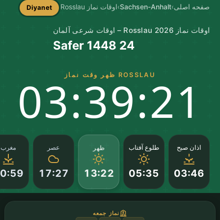
صفحه اصلی
›
Sachsen-Anhalt
›
اوقات نماز Rosslau
Diyanet
اوقات نماز Rosslau 2026 – اوقات شرعی آلمان
24 Safer 1448
ROSSLAU ظهر وقت نماز
03:39:20
ظهر
اذان صبح
طلوع آفتاب
عصر
مغرب
0:59
17:27
05:35
03:46
13:22
نماز جمعه