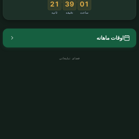
:
:
20
39
01
ساعت
دقیقه
ثانیه
اوقات ماهانه
فضای تبلیغاتی