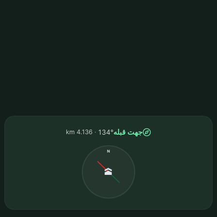
جهت قبله
4.136 km
134°
N
🕋