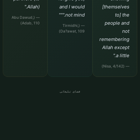
Allah)."
and I would
[themselves
not mind."""
to] the
— (Abu Dawud,
people and
Adab, 110)
— (Tirmidhi,
not
Da?awat, 109)
remembering
Allah except
a little."
— (Nisa, 4/142)
فضای تبلیغاتی