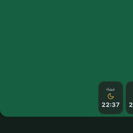
عشاء
22:37
2