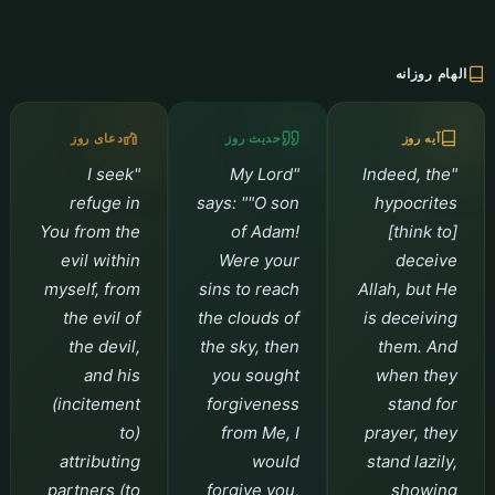
الهام روزانه
آیه روز
حدیث روز
دعای روز
"I seek
"My Lord
"Indeed, the
refuge in
says: ""O son
hypocrites
You from the
of Adam!
[think to]
evil within
Were your
deceive
myself, from
sins to reach
Allah, but He
the evil of
the clouds of
is deceiving
the devil,
the sky, then
them. And
and his
you sought
when they
(incitement
forgiveness
stand for
to)
from Me, I
prayer, they
attributing
would
stand lazily,
partners (to
forgive you,
showing