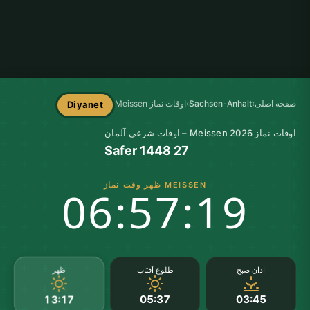
صفحه اصلی
›
Sachsen-Anhalt
›
اوقات نماز Meissen
Diyanet
اوقات نماز Meissen 2026 – اوقات شرعی آلمان
27 Safer 1448
MEISSEN ظهر وقت نماز
06:57:18
ظهر
اذان صبح
طلوع آفتاب
05:37
03:45
13:17