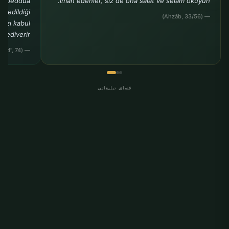
 da beddua
iman edenler, siz de ona salât ve selâm okuyun."
ul edildiği
— (Ahzâb, 33/56)
nızı kabul
ediverir."
— (Müslim, "Zühd", 74)
فضای تبلیغاتی