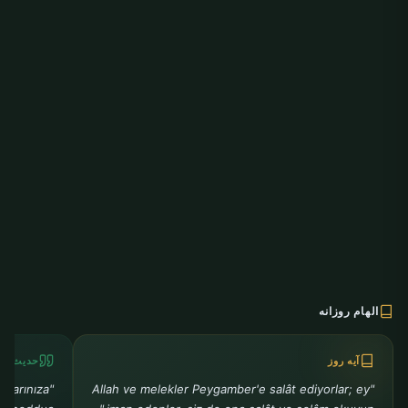
الهام روزانه
آیه روز
حدیث رو
klarınıza
"Allah ve melekler Peygamber'e salât ediyorlar; ey