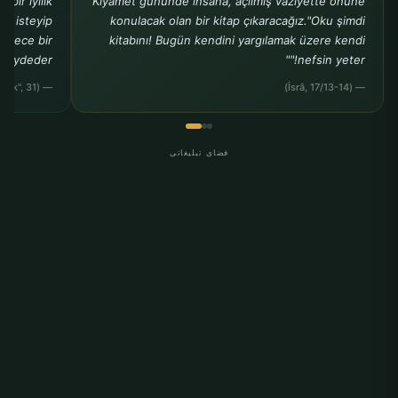
bir iyilik
Kıyamet gününde insana, açılmış vaziyette önüne
ak isteyip
konulacak olan bir kitap çıkaracağız."Oku şimdi
sadece bir
kitabını! Bugün kendini yargılamak üzere kendi
kaydeder."
nefsin yeter!""
— (Buhârî, "Rikâk", 31)
— (İsrâ, 17/13-14)
فضای تبلیغاتی