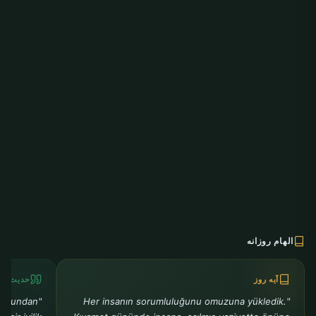
الهام روزانه
آیه روز
حدیث رو
ra bundan
"Her insanın sorumluluğunu omuzuna yükledik.