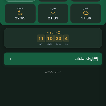
عصر
مغرب
عشاء
22:45
21:01
17:36
نماز جمعه
:
:
:
09
10
23
4
روز
ساعت
دقیقه
ثانیه
اوقات ماهانه
فضای تبلیغاتی