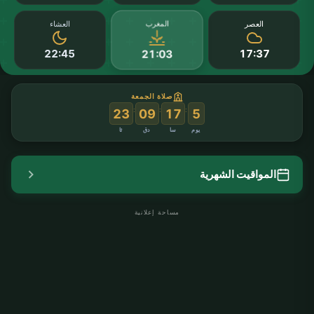
المغرب
العصر
العشاء
22:45
17:37
21:03
صلاة الجمعة
:
:
:
23
09
17
5
يوم
سا
دق
ثا
المواقيت الشهرية
مساحة إعلانية