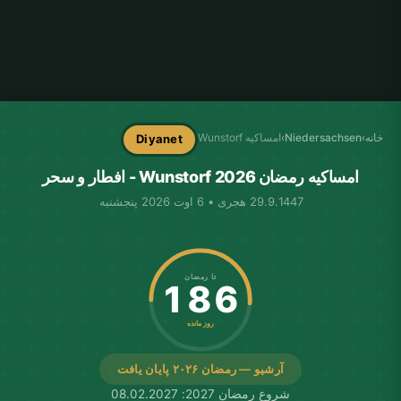
خانه
›
Niedersachsen
›
امساکیه Wunstorf
Diyanet
امساکیه رمضان Wunstorf 2026 - افطار و سحر
29.9.1447 هجری • 6 اوت 2026 پنجشنبه
تا رمضان
186
روز مانده
آرشیو — رمضان ۲۰۲۶ پایان یافت
شروع رمضان 2027: 08.02.2027