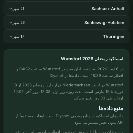
Sachsen-Anhalt
21 شهر
Schleswig-Holstein
56 شهر
Thüringen
17 شهر
امساکیه رمضان Wunstorf 2026
در 6 اوت 2026 پنجشنبه، اذان صبح در Wunstorf ساعت 04:32 و
افطار ساعت 18:39 است. داده‌ها از Diyanet.
Wunstorf در ایالت Niedersachsen قرار دارد. رمضان 2026 از 18
فوریه تا 19 مارس است. مدت روزه روز اول: 12:08، روز آخر: 14:07.
اوقات طی 30 روز تغییر می‌کند.
منبع داده‌ها
داده‌های امساکیه از منابع رسمی Diyanet است. اوقات مستقیماً از
API بدون تغییر منتشر می‌شود.
در رمضان روزه با اذان صبح شروع و با افطار پایان می‌یابد. شب قدر