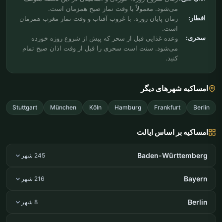
می‌شود. معمولاً با وقت نماز صبح همزمان است.
افطار:
زمان پایان روزه. با غروب آفتاب و وقت نماز مغرب همزمان
است.
سحری:
وعده غذایی قبل از سحر که پیش از شروع روزه خورده
می‌شود. سنت است سحری را قبل از وقت اذان صبح تمام
کنید.
امساکیه شهرهای دیگر
Stuttgart
München
Köln
Hamburg
Frankfurt
Berlin
امساکیه بر اساس ایالت
Baden-Württemberg
245 شهر
Bayern
216 شهر
Berlin
8 شهر