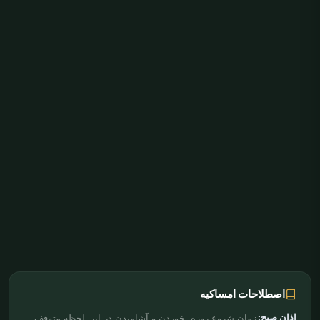
اصطلاحات امساکیه
اذان صبح:
زمان شروع روزه. خوردن و آشامیدن در این لحظه متوقف