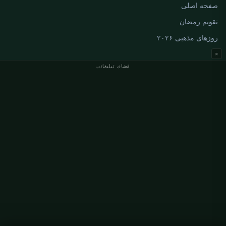
صفحه اصلی
تقویم رمضان
روزهای مذهبی ۲۰۲۶
×
فضای تبلیغاتی
اوقات نماز آلمان
اوقات نماز Berlin
اوقات نماز Hamburg
اوقات نماز München
اوقات نماز Köln
اوقات نماز Frankfurt
سازمانی
درباره ما
تماس با ما