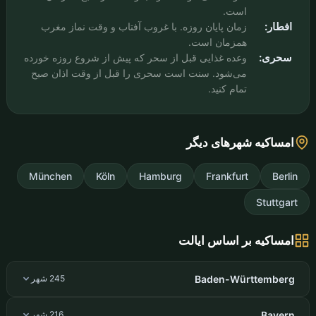
است.
افطار:
زمان پایان روزه. با غروب آفتاب و وقت نماز مغرب
همزمان است.
سحری:
وعده غذایی قبل از سحر که پیش از شروع روزه خورده
می‌شود. سنت است سحری را قبل از وقت اذان صبح
تمام کنید.
امساکیه شهرهای دیگر
München
Köln
Hamburg
Frankfurt
Berlin
Stuttgart
امساکیه بر اساس ایالت
Baden-Württemberg
245 شهر
Bayern
216 شهر