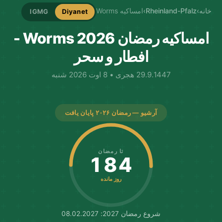
خانه
›
Rheinland-Pfalz
›
امساکیه Worms
IGMG
Diyanet
امساکیه رمضان Worms 2026 -
افطار و سحر
29.9.1447 هجری • 8 اوت 2026 شنبه
آرشیو — رمضان ۲۰۲۶ پایان یافت
تا رمضان
184
روز مانده
شروع رمضان 2027: 08.02.2027