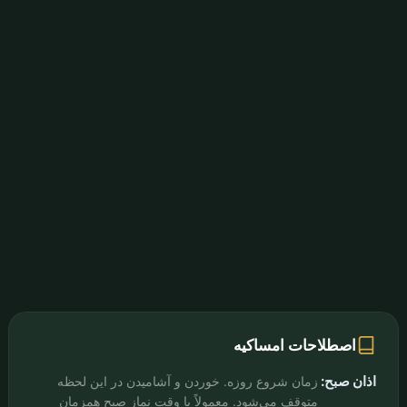
اصطلاحات امساکیه
اذان صبح:
زمان شروع روزه. خوردن و آشامیدن در این لحظه
متوقف می‌شود. معمولاً با وقت نماز صبح همزمان