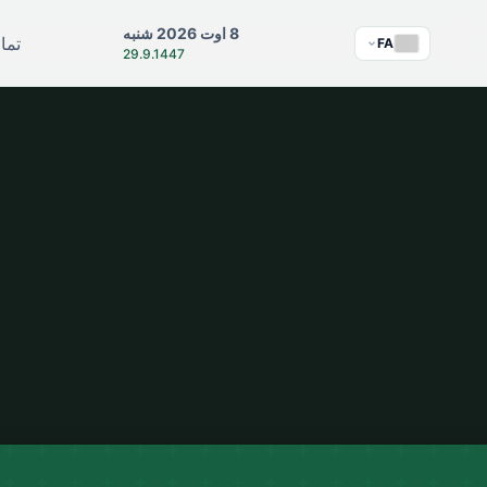
8 اوت 2026 شنبه
تما
FA
29.9.1447