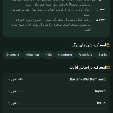
می‌شود. معمولاً با وقت نماز صبح همزمان است.
افطار:
زمان پایان روزه. با غروب آفتاب و وقت نماز مغرب همزمان
است.
سحری:
وعده غذایی قبل از سحر که پیش از شروع روزه خورده
می‌شود. سنت است سحری را قبل از وقت اذان صبح تمام
کنید.
امساکیه شهرهای دیگر
Stuttgart
München
Köln
Hamburg
Frankfurt
Berlin
امساکیه بر اساس ایالت
Baden-Württemberg
245 شهر
Bayern
216 شهر
Berlin
8 شهر