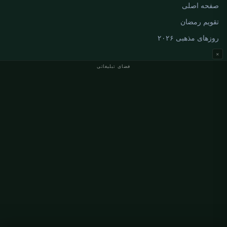
صفحه اصلی
تقویم رمضان
روزهای مذهبی ۲۰۲۶
×
فضای تبلیغاتی
اوقات نماز آلمان
اوقات نماز Berlin
اوقات نماز Hamburg
اوقات نماز München
اوقات نماز Köln
اوقات نماز Frankfurt
سازمانی
درباره ما
تماس با ما