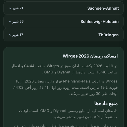
Sachsen-Anhalt
21 شهر
Schleswig-Holstein
56 شهر
Thüringen
17 شهر
امساکیه رمضان Wirges 2026
در 9 اوت 2026 یکشنبه، اذان صبح در Wirges ساعت 04:44 و افطار
ساعت 18:46 است. داده‌ها از Diyanet و IGMG.
Wirges در ایالت Rheinland-Pfalz قرار دارد. رمضان 2026 از 18
فوریه تا 19 مارس است. مدت روزه روز اول: 12:11، روز آخر: 14:02.
اوقات طی 30 روز تغییر می‌کند.
منبع داده‌ها
داده‌های امساکیه از منابع رسمی Diyanet و IGMG است. اوقات
مستقیماً از API بدون تغییر منتشر می‌شود.
در رمضان روزه با اذان صبح شروع و با افطار پایان می‌یابد. شب قدر