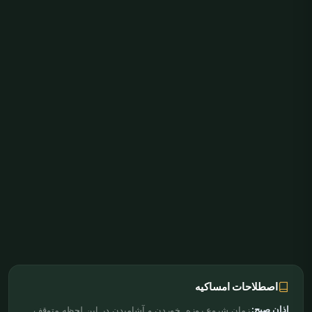
اصطلاحات امساکیه
اذان صبح:
زمان شروع روزه. خوردن و آشامیدن در این لحظه متوقف