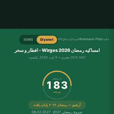
خانه
›
Rheinland-Pfalz
›
امساکیه Wirges
IGMG
Diyanet
امساکیه رمضان Wirges 2026 - افطار و سحر
29.9.1447 هجری • 9 اوت 2026 یکشنبه
تا رمضان
183
روز مانده
آرشیو — رمضان ۲۰۲۶ پایان یافت
شروع رمضان 2027: 08.02.2027