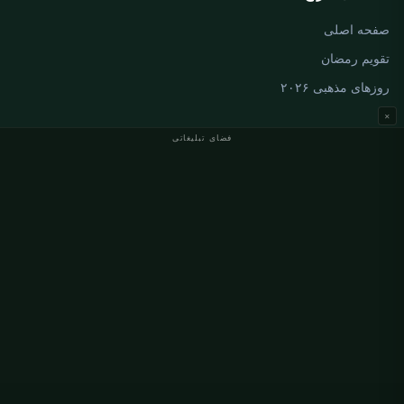
صفحه اصلی
تقویم رمضان
روزهای مذهبی ۲۰۲۶
×
فضای تبلیغاتی
اوقات نماز آلمان
اوقات نماز Berlin
اوقات نماز Hamburg
اوقات نماز München
اوقات نماز Köln
اوقات نماز Frankfurt
سازمانی
درباره ما