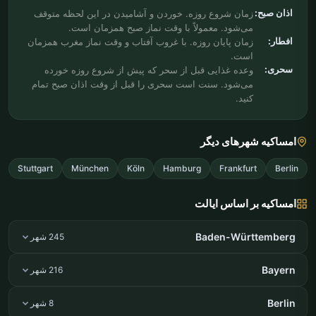
اذان صبح:
زمان شروع روزه. خوردن و آشامیدن در این لحظه متوقف
می‌شود. معمولاً با وقت نماز صبح همزمان است.
افطار:
زمان پایان روزه. با غروب آفتاب و وقت نماز مغرب همزمان
است.
سحری:
وعده غذایی قبل از سحر که پیش از شروع روزه خورده
می‌شود. سنت است سحری را قبل از وقت اذان صبح تمام
کنید.
امساکیه شهرهای دیگر
Stuttgart
München
Köln
Hamburg
Frankfurt
Berlin
امساکیه بر اساس ایالت
Baden-Württemberg
245 شهر
Bayern
216 شهر
Berlin
8 شهر