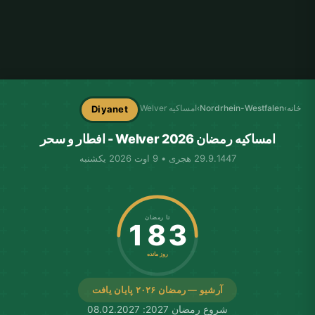
خانه
›
Nordrhein-Westfalen
›
امساکیه Welver
Diyanet
امساکیه رمضان Welver 2026 - افطار و سحر
29.9.1447 هجری • 9 اوت 2026 یکشنبه
تا رمضان
183
روز مانده
آرشیو — رمضان ۲۰۲۶ پایان یافت
شروع رمضان 2027: 08.02.2027