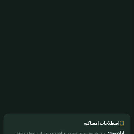
اصطلاحات امساکیه
اذان صبح:
زمان شروع روزه. خوردن و آشامیدن در این لحظه متوقف