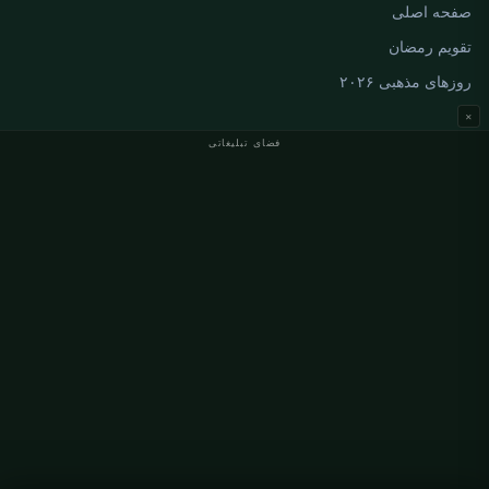
صفحه اصلی
تقویم رمضان
روزهای مذهبی ۲۰۲۶
×
فضای تبلیغاتی
اوقات نماز آلمان
اوقات نماز Berlin
اوقات نماز Hamburg
اوقات نماز München
اوقات نماز Köln
اوقات نماز Frankfurt
سازمانی
درباره ما
تماس با ما