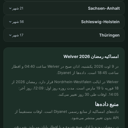
Sachsen-Anhalt
21 شهر
Schleswig-Holstein
56 شهر
Thüringen
17 شهر
امساکیه رمضان Welver 2026
در 9 اوت 2026 یکشنبه، اذان صبح در Welver ساعت 04:40 و افطار
ساعت 18:45 است. داده‌ها از Diyanet.
Welver در ایالت Nordrhein-Westfalen قرار دارد. رمضان 2026 از
18 فوریه تا 19 مارس است. مدت روزه روز اول: 12:09، روز آخر:
14:05. اوقات طی 30 روز تغییر می‌کند.
منبع داده‌ها
داده‌های امساکیه از منابع رسمی Diyanet است. اوقات مستقیماً از
API بدون تغییر منتشر می‌شود.
در رمضان روزه با اذان صبح شروع و با افطار پایان می‌یابد. شب قدر