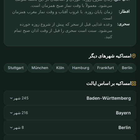
می‌شود. معمولاً با وقت نماز صبح همزمان است.
افطار:
زمان پایان روزه. با غروب آفتاب و وقت نماز مغرب همزمان
است.
سحری:
وعده غذایی قبل از سحر که پیش از شروع روزه خورده
می‌شود. سنت است سحری را قبل از وقت اذان صبح تمام
کنید.
امساکیه شهرهای دیگر
Stuttgart
München
Köln
Hamburg
Frankfurt
Berlin
امساکیه بر اساس ایالت
Baden-Württemberg
245 شهر
Bayern
216 شهر
Berlin
8 شهر