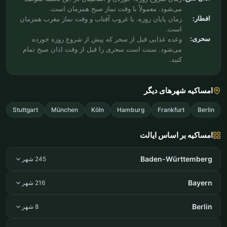
می‌شود. معمولاً با وقت نماز صبح همزمان است.
افطار:
زمان پایان روزه. با غروب آفتاب و وقت نماز مغرب همزمان
است.
سحری:
وعده غذایی قبل از سحر که پیش از شروع روزه خورده
می‌شود. سنت است سحری را قبل از وقت اذان صبح تمام
کنید.
امساکیه شهرهای دیگر
Stuttgart
München
Köln
Hamburg
Frankfurt
Berlin
امساکیه بر اساس ایالت
Baden-Württemberg
245 شهر
Bayern
216 شهر
Berlin
8 شهر