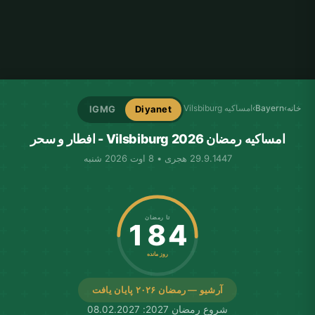
خانه
›
Bayern
›
امساکیه Vilsbiburg
IGMG
Diyanet
امساکیه رمضان Vilsbiburg 2026 - افطار و سحر
29.9.1447 هجری • 8 اوت 2026 شنبه
تا رمضان
184
روز مانده
آرشیو — رمضان ۲۰۲۶ پایان یافت
شروع رمضان 2027: 08.02.2027