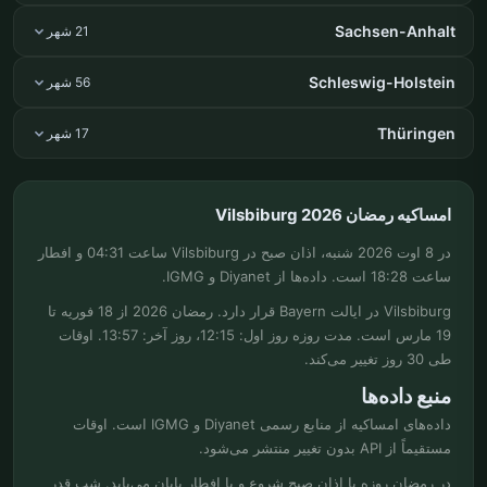
Sachsen-Anhalt
21 شهر
Schleswig-Holstein
56 شهر
Thüringen
17 شهر
امساکیه رمضان Vilsbiburg 2026
در 8 اوت 2026 شنبه، اذان صبح در Vilsbiburg ساعت 04:31 و افطار
ساعت 18:28 است. داده‌ها از Diyanet و IGMG.
Vilsbiburg در ایالت Bayern قرار دارد. رمضان 2026 از 18 فوریه تا
19 مارس است. مدت روزه روز اول: 12:15، روز آخر: 13:57. اوقات
طی 30 روز تغییر می‌کند.
منبع داده‌ها
داده‌های امساکیه از منابع رسمی Diyanet و IGMG است. اوقات
مستقیماً از API بدون تغییر منتشر می‌شود.
در رمضان روزه با اذان صبح شروع و با افطار پایان می‌یابد. شب قدر