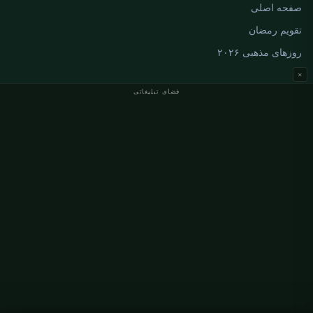
صفحه اصلی
تقویم رمضان
روزهای مذهبی ۲۰۲۶
×
فضای تبلیغاتی
اوقات نماز آلمان
اوقات نماز Berlin
اوقات نماز Hamburg
اوقات نماز München
اوقات نماز Köln
اوقات نماز Frankfurt
سازمانی
درباره ما
تماس با ما