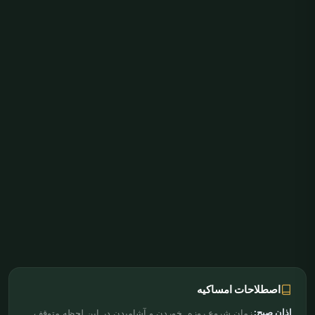
اصطلاحات امساکیه
اذان صبح:
زمان شروع روزه. خوردن و آشامیدن در این لحظه متوقف