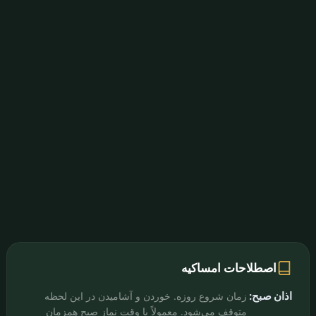
اصطلاحات امساکیه
اذان صبح:
زمان شروع روزه. خوردن و آشامیدن در این لحظه
متوقف می‌شود. معمولاً با وقت نماز صبح همزمان