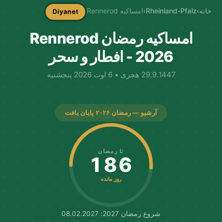
خانه
›
Rheinland-Pfalz
›
امساکیه Rennerod
Diyanet
امساکیه رمضان Rennerod
2026 - افطار و سحر
29.9.1447 هجری • 6 اوت 2026 پنجشنبه
آرشیو — رمضان ۲۰۲۶ پایان یافت
تا رمضان
186
روز مانده
شروع رمضان 2027: 08.02.2027