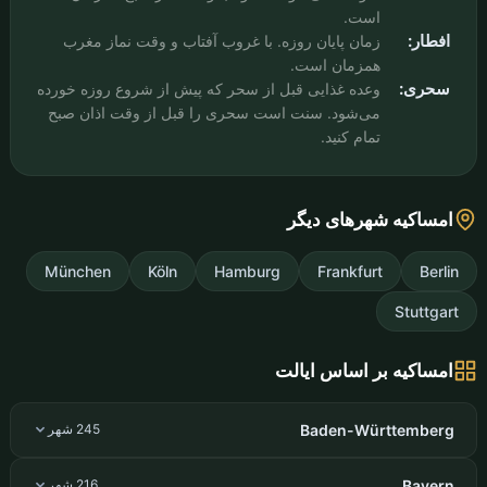
است.
افطار:
زمان پایان روزه. با غروب آفتاب و وقت نماز مغرب
همزمان است.
سحری:
وعده غذایی قبل از سحر که پیش از شروع روزه خورده
می‌شود. سنت است سحری را قبل از وقت اذان صبح
تمام کنید.
امساکیه شهرهای دیگر
München
Köln
Hamburg
Frankfurt
Berlin
Stuttgart
امساکیه بر اساس ایالت
Baden-Württemberg
245 شهر
Bayern
216 شهر