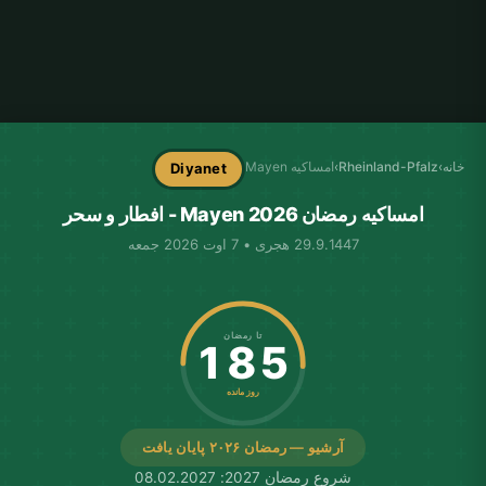
خانه
›
Rheinland-Pfalz
›
امساکیه Mayen
Diyanet
امساکیه رمضان Mayen 2026 - افطار و سحر
29.9.1447 هجری • 7 اوت 2026 جمعه
تا رمضان
185
روز مانده
آرشیو — رمضان ۲۰۲۶ پایان یافت
شروع رمضان 2027: 08.02.2027