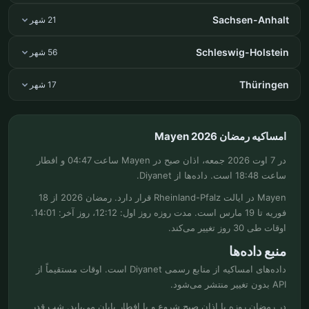
Sachsen-Anhalt
21 شهر
Schleswig-Holstein
56 شهر
Thüringen
17 شهر
امساکیه رمضان Mayen 2026
در 7 اوت 2026 جمعه، اذان صبح در Mayen ساعت 04:47 و افطار
ساعت 18:48 است. داده‌ها از Diyanet.
Mayen در ایالت Rheinland-Pfalz قرار دارد. رمضان 2026 از 18
فوریه تا 19 مارس است. مدت روزه روز اول: 12:12، روز آخر: 14:01.
اوقات طی 30 روز تغییر می‌کند.
منبع داده‌ها
داده‌های امساکیه از منابع رسمی Diyanet است. اوقات مستقیماً از
API بدون تغییر منتشر می‌شود.
در رمضان روزه با اذان صبح شروع و با افطار پایان می‌یابد. شب قدر