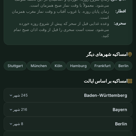
می‌شود. معمولاً با وقت نماز صبح همزمان است.
افطار:
زمان پایان روزه. با غروب آفتاب و وقت نماز مغرب همزمان
است.
سحری:
وعده غذایی قبل از سحر که پیش از شروع روزه خورده
می‌شود. سنت است سحری را قبل از وقت اذان صبح تمام
کنید.
امساکیه شهرهای دیگر
Stuttgart
München
Köln
Hamburg
Frankfurt
Berlin
امساکیه بر اساس ایالت
Baden-Württemberg
245 شهر
Bayern
216 شهر
Berlin
8 شهر