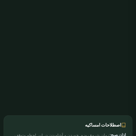
اصطلاحات امساکیه
اذان صبح:
زمان شروع روزه. خوردن و آشامیدن در این لحظه متوقف