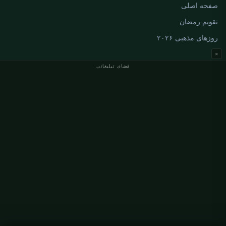
صفحه اصلی
تقویم رمضان
روزهای مذهبی ۲۰۲۶
×
فضای تبلیغاتی
اوقات نماز آلمان
اوقات نماز Berlin
اوقات نماز Hamburg
اوقات نماز München
اوقات نماز Köln
اوقات نماز Frankfurt
سازمانی
درباره ما
تماس با ما