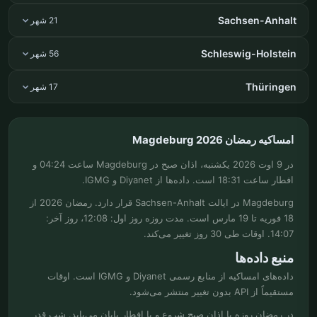
Sachsen-Anhalt
21 شهر
Schleswig-Holstein
56 شهر
Thüringen
17 شهر
امساکیه رمضان Magdeburg 2026
در 9 اوت 2026 یکشنبه، اذان صبح در Magdeburg ساعت 04:24 و
افطار ساعت 18:31 است. داده‌ها از Diyanet و IGMG.
Magdeburg در ایالت Sachsen-Anhalt قرار دارد. رمضان 2026 از
18 فوریه تا 19 مارس است. مدت روزه روز اول: 12:08، روز آخر:
14:07. اوقات طی 30 روز تغییر می‌کند.
منبع داده‌ها
داده‌های امساکیه از منابع رسمی Diyanet و IGMG است. اوقات
مستقیماً از API بدون تغییر منتشر می‌شود.
در رمضان روزه با اذان صبح شروع و با افطار پایان می‌یابد. شب قدر