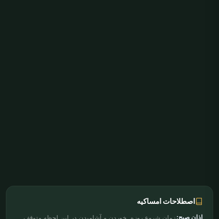
اصطلاحات امساکیه
اذان صبح:
زمان شروع روزه. خوردن و آشامیدن در این لحظه متوقف