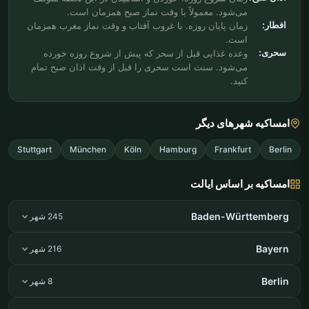
می‌شود. معمولاً با وقت نماز صبح همزمان است.
افطار:
زمان پایان روزه. با غروب آفتاب و وقت نماز مغرب همزمان
است.
سحری:
وعده غذایی قبل از سحر که پیش از شروع روزه خورده
می‌شود. سنت است سحری را قبل از وقت اذان صبح تمام
کنید.
امساکیه شهرهای دیگر
Stuttgart
München
Köln
Hamburg
Frankfurt
Berlin
امساکیه بر اساس ایالت
Baden-Württemberg
245 شهر
Bayern
216 شهر
Berlin
8 شهر