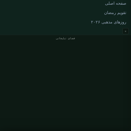
صفحه اصلی
تقویم رمضان
روزهای مذهبی ۲۰۲۶
×
فضای تبلیغاتی
اوقات نماز آلمان
اوقات نماز Berlin
اوقات نماز Hamburg
اوقات نماز München
اوقات نماز Köln
اوقات نماز Frankfurt
سازمانی
درباره ما
تماس با ما