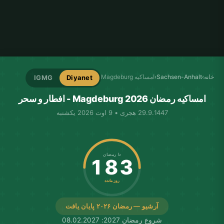
خانه
›
Sachsen-Anhalt
›
امساکیه Magdeburg
IGMG
Diyanet
امساکیه رمضان Magdeburg 2026 - افطار و سحر
29.9.1447 هجری • 9 اوت 2026 یکشنبه
تا رمضان
183
روز مانده
آرشیو — رمضان ۲۰۲۶ پایان یافت
شروع رمضان 2027: 08.02.2027