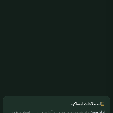
اصطلاحات امساکیه
اذان صبح:
زمان شروع روزه. خوردن و آشامیدن در این لحظه متوقف