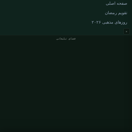
صفحه اصلی
تقویم رمضان
روزهای مذهبی ۲۰۲۶
×
فضای تبلیغاتی
اوقات نماز آلمان
اوقات نماز Berlin
اوقات نماز Hamburg
اوقات نماز München
اوقات نماز Köln
اوقات نماز Frankfurt
سازمانی
درباره ما
تماس با ما