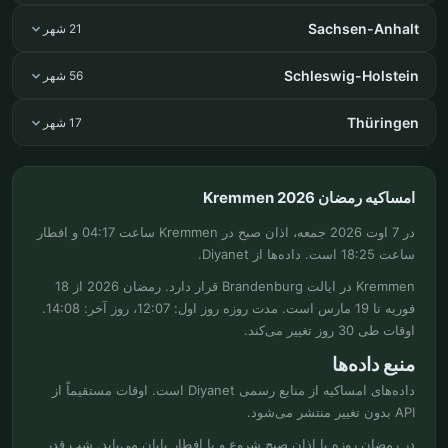
Sachsen-Anhalt
21 شهر
Schleswig-Holstein
56 شهر
Thüringen
17 شهر
امساکیه رمضان Kremmen 2026
در 7 اوت 2026 جمعه، اذان صبح در Kremmen ساعت 04:17 و افطار
ساعت 18:25 است. داده‌ها از Diyanet.
Kremmen در ایالت Brandenburg قرار دارد. رمضان 2026 از 18
فوریه تا 19 مارس است. مدت روزه روز اول: 12:07، روز آخر: 14:08.
اوقات طی 30 روز تغییر می‌کند.
منبع داده‌ها
داده‌های امساکیه از منابع رسمی Diyanet است. اوقات مستقیماً از
API بدون تغییر منتشر می‌شود.
در رمضان روزه با اذان صبح شروع و با افطار پایان می‌یابد. شب قدر