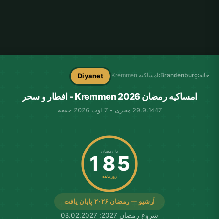
خانه
›
Brandenburg
›
امساکیه Kremmen
Diyanet
امساکیه رمضان Kremmen 2026 - افطار و سحر
29.9.1447 هجری • 7 اوت 2026 جمعه
تا رمضان
185
روز مانده
آرشیو — رمضان ۲۰۲۶ پایان یافت
شروع رمضان 2027: 08.02.2027