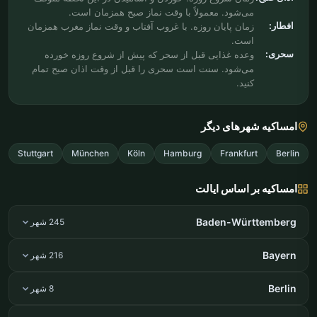
می‌شود. معمولاً با وقت نماز صبح همزمان است.
افطار:
زمان پایان روزه. با غروب آفتاب و وقت نماز مغرب همزمان
است.
سحری:
وعده غذایی قبل از سحر که پیش از شروع روزه خورده
می‌شود. سنت است سحری را قبل از وقت اذان صبح تمام
کنید.
امساکیه شهرهای دیگر
Stuttgart
München
Köln
Hamburg
Frankfurt
Berlin
امساکیه بر اساس ایالت
Baden-Württemberg
245 شهر
Bayern
216 شهر
Berlin
8 شهر