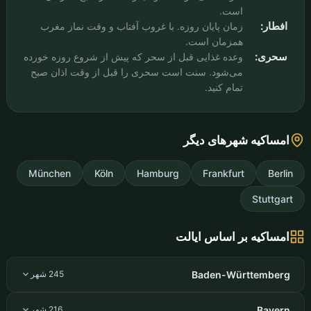
است.
افطار:
زمان پایان روزه. با غروب آفتاب و وقت نماز مغرب
همزمان است.
سحری:
وعده غذایی قبل از سحر که پیش از شروع روزه خورده
می‌شود. سنت است سحری را قبل از وقت اذان صبح
تمام کنید.
امساکیه شهرهای دیگر
München
Köln
Hamburg
Frankfurt
Berlin
Stuttgart
امساکیه بر اساس ایالت
Baden-Württemberg
245 شهر
Bayern
216 شهر