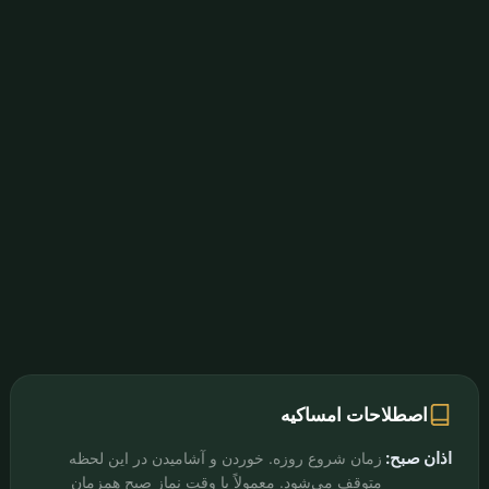
اصطلاحات امساکیه
اذان صبح:
زمان شروع روزه. خوردن و آشامیدن در این لحظه
متوقف می‌شود. معمولاً با وقت نماز صبح همزمان