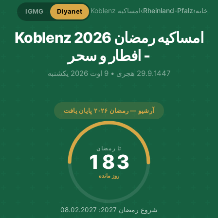
خانه
›
Rheinland-Pfalz
›
امساکیه Koblenz
IGMG
Diyanet
امساکیه رمضان Koblenz 2026
- افطار و سحر
29.9.1447 هجری • 9 اوت 2026 یکشنبه
آرشیو — رمضان ۲۰۲۶ پایان یافت
تا رمضان
183
روز مانده
شروع رمضان 2027: 08.02.2027