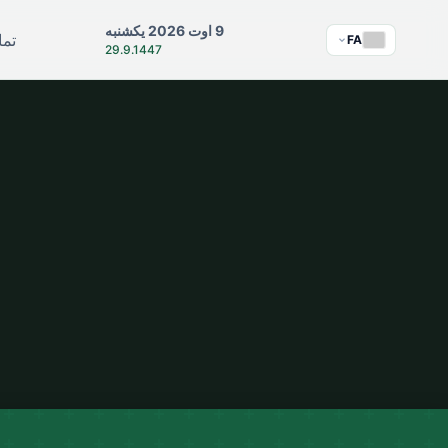
9 اوت 2026 یکشنبه
تما
FA
29.9.1447