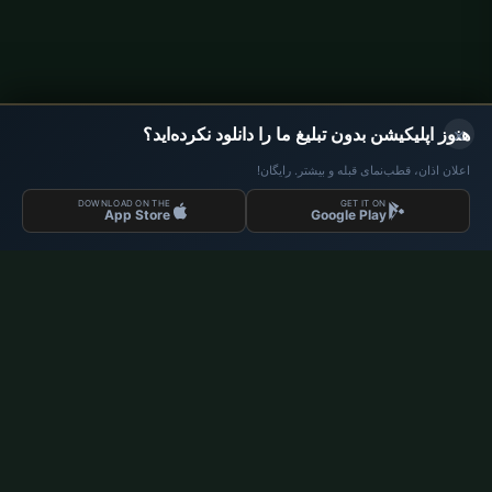
صفحه اصلی
تقویم رمضان
روزهای مذهبی ۲۰۲۶
×
هنوز اپلیکیشن بدون تبلیغ ما را دانلود نکرده‌اید؟
اوقات نماز آلمان
اعلان اذان، قطب‌نمای قبله و بیشتر. رایگان!
اوقات نماز Berlin
DOWNLOAD ON THE
GET IT ON
App Store
Google Play
اوقات نماز Hamburg
اوقات نماز München
اوقات نماز Köln
اوقات نماز Frankfurt
سازمانی
درباره ما
تماس با ما