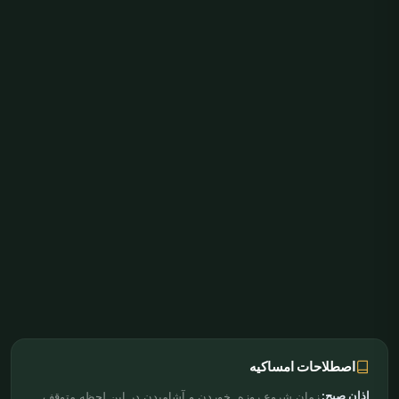
اصطلاحات امساکیه
اذان صبح:
زمان شروع روزه. خوردن و آشامیدن در این لحظه متوقف