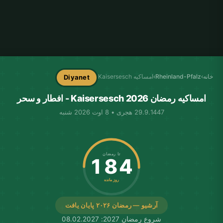
خانه
›
Rheinland-Pfalz
›
امساکیه Kaisersesch
Diyanet
امساکیه رمضان Kaisersesch 2026 - افطار و سحر
29.9.1447 هجری • 8 اوت 2026 شنبه
تا رمضان
184
روز مانده
آرشیو — رمضان ۲۰۲۶ پایان یافت
شروع رمضان 2027: 08.02.2027