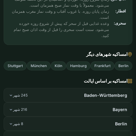
می‌شود. معمولاً با وقت نماز صبح همزمان است.
افطار:
زمان پایان روزه. با غروب آفتاب و وقت نماز مغرب همزمان
است.
سحری:
وعده غذایی قبل از سحر که پیش از شروع روزه خورده
می‌شود. سنت است سحری را قبل از وقت اذان صبح تمام
کنید.
امساکیه شهرهای دیگر
Stuttgart
München
Köln
Hamburg
Frankfurt
Berlin
امساکیه بر اساس ایالت
Baden-Württemberg
245 شهر
Bayern
216 شهر
Berlin
8 شهر