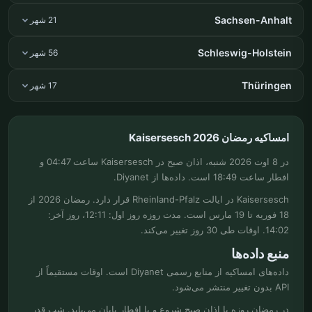
Sachsen-Anhalt
21 شهر
Schleswig-Holstein
56 شهر
Thüringen
17 شهر
امساکیه رمضان Kaisersesch 2026
در 8 اوت 2026 شنبه، اذان صبح در Kaisersesch ساعت 04:47 و
افطار ساعت 18:49 است. داده‌ها از Diyanet.
Kaisersesch در ایالت Rheinland-Pfalz قرار دارد. رمضان 2026 از
18 فوریه تا 19 مارس است. مدت روزه روز اول: 12:11، روز آخر:
14:02. اوقات طی 30 روز تغییر می‌کند.
منبع داده‌ها
داده‌های امساکیه از منابع رسمی Diyanet است. اوقات مستقیماً از
API بدون تغییر منتشر می‌شود.
در رمضان روزه با اذان صبح شروع و با افطار پایان می‌یابد. شب قدر