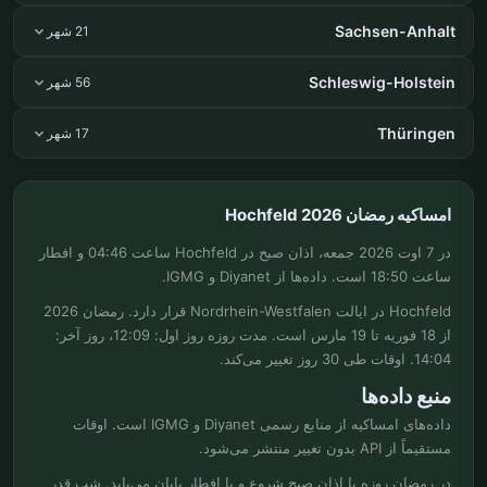
Sachsen-Anhalt
21 شهر
Schleswig-Holstein
56 شهر
Thüringen
17 شهر
امساکیه رمضان Hochfeld 2026
در 7 اوت 2026 جمعه، اذان صبح در Hochfeld ساعت 04:46 و افطار
ساعت 18:50 است. داده‌ها از Diyanet و IGMG.
Hochfeld در ایالت Nordrhein-Westfalen قرار دارد. رمضان 2026
از 18 فوریه تا 19 مارس است. مدت روزه روز اول: 12:09، روز آخر:
14:04. اوقات طی 30 روز تغییر می‌کند.
منبع داده‌ها
داده‌های امساکیه از منابع رسمی Diyanet و IGMG است. اوقات
مستقیماً از API بدون تغییر منتشر می‌شود.
در رمضان روزه با اذان صبح شروع و با افطار پایان می‌یابد. شب قدر