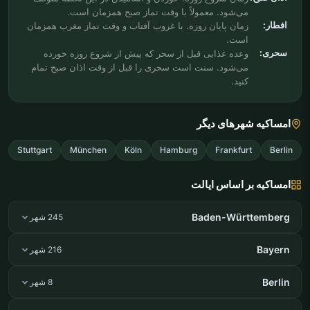
می‌شود. معمولاً با وقت نماز صبح همزمان است.
افطار:
زمان پایان روزه. با غروب آفتاب و وقت نماز مغرب همزمان
است.
سحری:
وعده غذایی قبل از سحر که پیش از شروع روزه خورده
می‌شود. سنت است سحری را قبل از وقت اذان صبح تمام
کنید.
امساکیه شهرهای دیگر
Stuttgart
München
Köln
Hamburg
Frankfurt
Berlin
امساکیه بر اساس ایالت
Baden-Württemberg
245 شهر
Bayern
216 شهر
Berlin
8 شهر