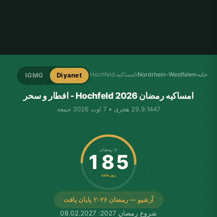
خانه
›
Nordrhein-Westfalen
›
امساکیه Hochfeld
IGMG
Diyanet
امساکیه رمضان Hochfeld 2026 - افطار و سحر
29.9.1447 هجری • 7 اوت 2026 جمعه
تا رمضان
185
روز مانده
آرشیو — رمضان ۲۰۲۶ پایان یافت
شروع رمضان 2027: 08.02.2027