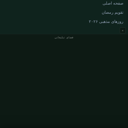
صفحه اصلی
تقویم رمضان
روزهای مذهبی ۲۰۲۶
×
فضای تبلیغاتی
اوقات نماز آلمان
اوقات نماز Berlin
اوقات نماز Hamburg
اوقات نماز München
اوقات نماز Köln
اوقات نماز Frankfurt
سازمانی
درباره ما
تماس با ما