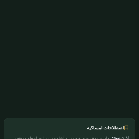
اصطلاحات امساکیه
اذان صبح:
زمان شروع روزه. خوردن و آشامیدن در این لحظه متوقف