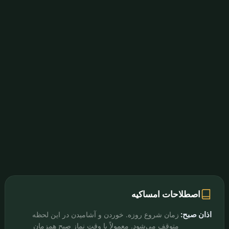
اصطلاحات امساکیه
اذان صبح:
زمان شروع روزه. خوردن و آشامیدن در این لحظه
متوقف می‌شود. معمولاً با وقت نماز صبح همزمان